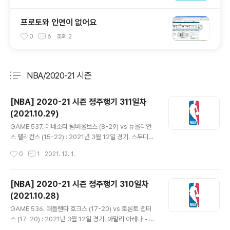
프로토와 인연이 없어요
0
6
조회
2
NBA/2020-21 시즌
분류 전체보기
주요 글 목록
[NBA] 2020-21 시즌 정주행기 311일차
(2021.10.29)
글 내용
GAME 537. 미네소타 팀버울브스 (8-29) vs 뉴올리언
스 펠리컨스 (15-22) : 2021년 3월 12일 경기. 스무디킹
센터 - 미네소타는 리키 루비오, 제이크 레이먼, 재럿 밴더
작성시간
0
1
2021. 12. 1.
빌트가 선발 출전. - 자이언 윌리엄슨이 초반부터 날아다니
며 4-11 리드. 스티븐 아담스도 2개의 덩크하며 8-24로
더욱 벌어졌다. 그나마 칼 앤서니 타운스와 루비오가 득점
[NBA] 2020-21 시즌 정주행기 310일차
해주고 제이든 맥대니얼스가 점퍼에 3점 넣으며 21-28
(2021.10.28)
추격. 27-34 1쿼터 종료. - 잭슨 헤이즈가 팔로우업 덩크
글 내용
에 블락하는 등 자신의 역할 잘 해내. 미네소타는 맥대니얼
GAME 536. 애틀랜타 호크스 (17-20) vs 토론토 랩터
스가 좋은 슛감 이어가고 나즈 리드 3점에 드라이브 인 레
스 (17-20) : 2021년 3월 12일 경기. 아말리 아레나 - 파
이업 넣으며 동점 만들어. 여기에 앤서니 에드워즈가 돌파
스칼 시아캄, 프레드 밴블릿, OG 아누노비, 패트릭 맥커,