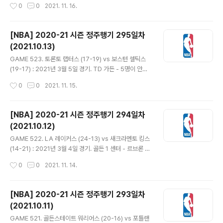
작성시간
0
0
2021. 11. 16.
운 감각을 보였다. 널렌스 노엘은 세쿠 둠..
프로토콜로 결장하고 레지 잭슨이 선발 출전. - 잭슨이 3점
넣는 등 5득점하며 초반부터 활약. 워싱턴은 브래들리 빌
과 러셀 웨스트브룩의 점퍼가 잘 들어가며 10-11 역전. 카
[NBA] 2020-21 시즌 정주행기 295일차
와이 레너드가 파울 2개 범해 4분만 뛴 사이 클리퍼스의
(2021.10.13)
나머지 선수들의 그의 몫까지 해줬다. 잭슨은 샷클락 직전
글 내용
에 던진 점퍼 깔끔하게 넣고 룩 케너드도 3점 성공. 러스는
GAME 523. 토론토 랩터스 (17-19) vs 보스턴 셀틱스
3점도 적중시키고 팁인까지 하는 등 9득점하며 22-25 1
(19-17) : 2021년 3월 5일 경기. TD 가든 - 5명이 안전
쿼터 종료. - 카와이가 3점에 점퍼 넣자 워싱턴도 하울 네
프로토콜로 빠진 토론토는 디안드레 벰브리, 스탠리 존슨
작성시간
0
0
2021. 11. 15.
토와 빌 등이 득점하며 맞불을 놓아 역전에 재역전..
이 선발 출전. 보스턴의 브래드 스티븐스 감독은 레드 아워
백(1192), 닥 리버스(721), 토미 하인슨(690)에 이어 팀
4번째로 600경기 지휘. - 주전들이 대거 빠진 토론토야
[NBA] 2020-21 시즌 정주행기 294일차
수비가 약해지는 것이 당연한데, 보스턴마저 점수를 쉽게
(2021.10.12)
내주며 양팀 초반부터 득점 대결을 펼쳤다. 처음에는 보스
글 내용
턴이 기세를 올리다 노먼 파웰의 3점으로 21-20 역전. 벤
GAME 522. LA 레이커스 (24-13) vs 새크라멘토 킹스
치에서 나온 크리스 부셰도 3점 2개 넣으며 30-25. 34-
(14-21) : 2021년 3월 4일 경기. 골든 1 센터 - 르브론 제
31 1쿼터 종료. - 부셰가 2개 넣는 등 1쿼터와 마찬가지로
임스는 발목통증으로 이번 시즌 처음으로 결장하고 데미언
작성시간
0
0
2021. 11. 14.
토론토의 3점이 이어졌다. 보스턴 ..
존스가 선발 출전. 레이커스는 앤서니 데이비스가 마지막
으로 뛴 2월 15일 이후 105.0득점으로 휴스턴, 디트로이
트, 오클라호마에 이어 밑에서 4위. - 데니스 슈뢰더가 에
[NBA] 2020-21 시즌 정주행기 293일차
이스 역할을 맡으며 필드골 4개를 모두 성공시켰다. 새크
(2021.10.11)
라멘토는 라샨 홈즈가 골밑에서 3번의 슛을 다 넣으며 쫓
글 내용
아갔다. 슈뢰더와 켄타비어스 칼드웰 포프만 득점하던 레
GAME 521. 골든스테이트 워리어스 (20-16) vs 포틀랜