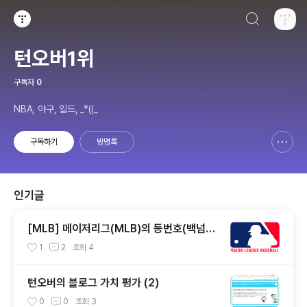
검색하기
티스토리
턴오버1위
구독자
0
NBA, 야구, 일드, _*((_
구독하기
방명록
신고하기 레이어
열기
인기글
[MLB] 메이저리그(MLB)의 등번호(백넘버)
0~99 통합 버전 (2018.08.29 기준)
1
2
조회
4
턴오버의 블로그 가치 평가 (2)
0
0
조회
3