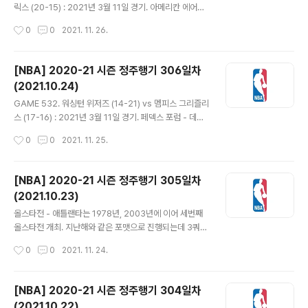
뿐. 22-30 1쿼터 종료. - 샬럿이 10점차 이상 앞서기는 하
릭스 (20-15) : 2021년 3월 11일 경기. 아메리칸 에어라
는데 두 팀 다 슛 5개 이상을 연달아 놓쳤다. 샬럿은 5연속
인스 센터 - 두 팀 후반기 첫 경기. 켈든 존슨과 데릭 화이트
작성시간
0
0
2021. 11. 26.
에서 끝났는데 디트로이트는 7개로 이어지며 2..
가 스타팅 라인업에 복귀. - 양팀 초반부터 접전. 로니 워커
4세가 백투백 3점 넣고 패티 밀스 점퍼와 3점 성공. 댈러
스도 루카 돈치치 대신 들어온 제일런 브런슨이 좋은 활약.
[NBA] 2020-21 시즌 정주행기 306일차
일주일 간의 휴식 덕분인지 루디 게이도 건강하게 돌아왔
(2021.10.24)
다. 다만 라마커스 알드리지는 상의 끝에 팀을 떠나기로 결
글 내용
정. 샌안토니오도 알드리지에게 위닝팀으로 갈 기회를 주
GAME 532. 워싱턴 위저즈 (14-21) vs 멤피스 그리즐리
고 서로에게 윈윈이 되기를 바란다고. 32-27 1쿼터 종료.
스 (17-16) : 2021년 3월 11일 경기. 페덱스 포럼 - 데스
- 루카가 패스로 게임을 풀어가고 인사이드에서 두 번 페이
먼드 베인의 백투백 3점으로 출발하고 나머지 선수들이 림
작성시간
0
0
2021. 11. 25.
크 써서 상대를 속이고 득점도 하며 34-36 댈러..
어택하며 멤피스가 9-17로 앞서갔다. 다비스 베르탄스가
점퍼와 3점 넣지만 워싱턴의 다른 선수들의 슛은 잘 들어
가지 않았다. 멤피스는 계속해서 페인트존 공략하며 26-3
[NBA] 2020-21 시즌 정주행기 305일차
5 1쿼터 종료. - 러셀 웨스트브룩이 점퍼, 하치무라 루이가
(2021.10.23)
3점 넣고 다시 러스가 빠르게 치고들어가 레이업으로 마무
글 내용
리하며 35-43. 그러나 브래들리 빌이 휴식 후 코트에 들
올스타전 - 애틀랜타는 1978년, 2003년에 이어 세번째
어오고나서 오히려 더 벌어지며 37-54. 멤피스 턴오버와
올스타전 개최. 지난해와 같은 포맷으로 진행되는데 3쿼터
샷 미스 나오는 사이 워싱턴은 속공으로 반격. 데니 압디야
까지는 12분씩, 점수는 새 쿼터 시작될 때 리셋. 각 쿼터 승
작성시간
0
0
2021. 11. 24.
가 3점 2개 넣고 62-67 전반 끝. - 2점차, 1..
리팀은 15만 달러의 기부금 적립. 4쿼터는 샷클락 없이 3
쿼터까지 리드하는 팀의 총점+24점에 먼저 도달하는 팀
이 최종적으로 승리하는 방식. 승리팀은 기부금 30만 달러
[NBA] 2020-21 시즌 정주행기 304일차
를 추가로 적립한다. 제이슨 테이텀이 햄스트링 부상 중인
(2021.10.22)