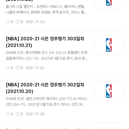
케빈 듀란트 대신, 자이언 윌리엄슨이 안전 프로토콜로 빠
글 내용
진 조엘 엠비드 대신 선발. 벤 시몬스도 마찬가지로 결장. T
올스타 스킬 챌린지 - 도만타스 사보니스, 줄리어스 랜들,
NT 캐스터인 마브 앨버트에 따르면, 래리 버드가 동부컨퍼
니콜라 부체비치, 로버트 코빙턴, 루카 돈치치, 크리스 폴
런스 감독이고 오늘 해설인 레지 밀러가 출전했을 당시 '마
등 6명 출전. 이 중 돈치치는 올스타 선발로 나서야 해서,
작성시간
0
0
2021. 11. 23.
이클 조던에게 공을 주고 다들 비켜서라'하는 것이 작전의
폴은 경로우대로 자동 2라운드 진출. 스포츠 도박 사이트
전부였다고. - 스..
인 Fanduel에서는 유일한 가드인 폴의 우승 가능성을 가
장 높게 예상했고, 코빙턴이 가장 힘들다고 봤다. 하지만 T
[NBA] 2020-21 시즌 정주행기 303일차
NT 스튜디오에 있는 케니 스미스는 코빙턴에게 올인하겠
(2021.10.21)
다고. - 사보니스는 최근 시즌 경기에서 시도한 3점 8개 모
글 내용
두 실패했지만 이번 챌린지에서는 2라운드까지 3점 2개를
GAME 531. 새크라멘토 킹스 (14-22) vs 포틀랜드 트레
모두 성공시키며 결승에 올라갔다. 부체비치와 폴의 대결
일블레이저스 (22-13) : 2021년 3월 5일 경기. 모다 센
에서는 초반에 폴이 앞서갔으나 레이업을 한 번 실패하며
터 - 새크라멘토는 라샨 홈즈와 마빈 배글리 두 빅맨들의
작성시간
0
0
2021. 11. 22.
따라잡혔다. 둘 다 3점 2개 놓치고 세번째 시도에서 부체
활약을 통해 앞서갔다. 배글리 2개의 덩크에 3점까지. 포
비치가 먼저 적중시키며..
틀랜드는 데미언 릴라드와 개리 트렌트 주니어가 3점 하나
씩 넣으며 추격, 동점 만들지만 네마냐 비엘리차의 3점 등
[NBA] 2020-21 시즌 정주행기 302일차
으로 21-16. 릴라드 백투백 3점으로 역전하고 27-30 1
(2021.10.20)
쿼터 종료. 릴라드는 15점으로 팀 득점의 절반을 담당했다.
글 내용
- 해리슨 반즈 연달아 페인트존 득점. 나시르 리틀 3점 플
GAME 530. 골든스테이트 워리어스 (20-17) vs 피닉스
레이에 자유투 3개로 34-39. 샷클락 고장으로 잠시 경기
선즈 (24-11) : 2021년 3월 5일 경기. 피닉스 선즈 아레
중단됐다 속개된 후 새크라멘토가 잠시 리드했다가 포틀랜
나 - 골든스테이트는 스테판 커리가 휴식, 드레이먼드 그린
작성시간
0
0
2021. 11. 20.
드가 다시 앞서갔다. 카멜로 앤서니 점퍼에 3점 성공. ..
은 발목부상, 켈리 우브레 주니어는 손목부상 등 갖은 이유
로 빠지고 제임스 와이즈먼, 후안 토스카노 앤더슨, 데미언
리, 니코 매니언이 선발 출전. 피닉스는 스타팅 라인업은 동