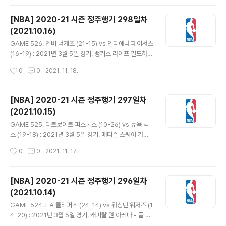
득점, 리바운드, 어시스트, 스틸, 블락 최소 하나씩 기록하
며 다재다능함을 뽐냈다. 밀워키는 3점이 들어가며 17-9
[NBA] 2020-21 시즌 정주행기 298일차
리드. 멤피스는 상대 턴오버가 많고 공격 리바운드를 계속
(2021.10.16)
따내면서도 슛이 들어가지 않으며 끌려갔다. 야니스 앨리
글 내용
웁 덩크에 3점까지 들어가며 22-9. 멤피스는 벤치에서 나
GAME 526. 덴버 너게츠 (21-15) vs 인디애나 페이서스
온 타이어스 존스와 디앤서니 멜튼이 3점 넣지만 타나시스
(16-19) : 2021년 3월 5일 경기. 뱅커스 라이프 필드하우
아데토쿤보의 팁인과 스틸에 이은 덩크로 31-17 1쿼터 종
스 - 덴버는 윌 바튼, 마이클 포터 주니어, 다시 바튼 순으로
작성시간
0
0
2021. 11. 18.
료. - 존스 연달아 플로터 넣자 즈루 할러데이와..
3점 넣으며 11-2로 출발. 마일스 터너는 자유투 2개를 다
놓치더니 3점을 뱅크샷으로 성공. 덴버의 슛이 잠잠해지며
리드가 얼마 가지 못하고 13-14 역전. 그리고 터너 이번에
[NBA] 2020-21 시즌 정주행기 297일차
는 3점 깨끗하게 적중. 몬테 모리스가 컷인 득점하기 전까
(2021.10.15)
지 인디애나는 17점을 내리 득점. 덴버는 막판에 인사이드
글 내용
를 공략하며 28-29 1쿼터 종료. - 2쿼터 첫 공격에서 P.
GAME 525. 디트로이트 피스톤스 (10-26) vs 뉴욕 닉
J. 도지어의 3점으로 역전. 도지어는 풀업 점퍼까지 성공하
스 (19-18) : 2021년 3월 5일 경기. 매디슨 스퀘어 가든 -
며 1분 사이 5득점. 덴버가 득점하면 인디애나가 곧바로 동
데릭 로즈는 안전 프로토콜로 결장한 대신 4경기 빠졌던
작성시간
0
0
2021. 11. 17.
점을 만들며 치열한 대결 펼쳐져...
엘프리드 페이튼이 복귀. - 뉴욕은 R. J. 배렛이 초반부터
어시스트 2개 올리고 인사이드와 짧은 점퍼로 2점씩 적립
하며 앞서나갔다. 끌려가던 디트로이트는 3점 3개로 16-1
[NBA] 2020-21 시즌 정주행기 296일차
9로 추격. 앞서 점퍼 2개 넣은 줄리어스 랜들이 팀의 첫 3
(2021.10.14)
점 성공. 27-33 1쿼터 종료. - 프랑크 닐리키나는 1쿼터
글 내용
막판에 이어 2쿼터 시작하자마자 3점 적중. 림 맞고 튀어
GAME 524. LA 클리퍼스 (24-14) vs 워싱턴 위저즈 (1
오른 후 들어갔는데, 이번 시즌 3점이 무려 12/20이다. 다
4-20) : 2021년 3월 5일 경기. 캐피탈 원 아레나 - 폴 조
음 공격에서는 스텝백 3점을 넣고 파울까지 얻어내는 놀라
지는 어지럼증으로 인해, 마커스 모리스 시니어는 뇌진탕