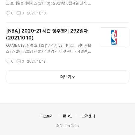
이커스는 마키프 모리스의 3점으로 18-11. 킹스 타임아웃
드 트레일블레이저스 (21-13) : 2021년 3월 4일 경기. 모
후에도 레이커스의 기세가 멈추지 않으며 트랜지션 상황에
다 센터 - 켈리 우브레 주니어는 전날 연습 중 덩크하다 손
작성시간
0
0
2021. 11. 13.
서 KCP의 3점과 카일 쿠즈마의 롱 2로 23-11. 슈뢰더는..
목을 다쳐 결장하고 켄트 베이즈모어가 선발 출전. - 스테
판 커리가 백투백 3점 넣는 등 10-0 리드하며 출발. 개리
트렌트가 점퍼, 데미언 릴라드가 3점 넣으며 포틀랜드가
[NBA] 2020-21 시즌 정주행기 292일차
조금씩 페이스를 끌어올렸다. 워리어스가 턴오버를 쏟아내
(2021.10.10)
는 사이 포틀랜드의 추격 가속화. 에네스 칸터의 3점 플레
글 내용
이로 23-23. 워리어스 다시 앞서가지만 카멜로 앤서니도
GAME 518. 샬럿 호네츠 (17-17) vs 미네소타 팀버울브
벤치에서 나와 활약하며 29-28 1쿼터 종료. - 코치와의
스 (7-29) : 2021년 3월 4일 경기. 타겟 센터 - 제일런,
인터뷰에서 마이크 브린이 스티브 커 감독에게 질문. 1쿼터
제이든 맥대니얼스 형제의 대결. 코디 젤러는 엉덩이 부상
작성시간
0
0
2021. 11. 12.
흐름에 대해 물을 때는 잘 대답하더니 커리의 활약상에 대..
으로 결장하지만 고든 헤이워드 복귀. 미네소타는 제이크
레이먼이 선발 출전. - 헤이워드가 점퍼 3개 넣고 미네소타
는 주로 인사이드에서 득점하며 앞서갔다. 리키 루비오가
더보기
돌파에 이은 레이업에 3점, 선 밟고 롱 2 넣으며 10-18 미
네소타 리드. 샬럿은 미네소타의 턴오버나 샷 미스를 틈 타
조금씩 쫓아가며 23-23 동점을 만들었다. 접전이 이어지
다 마지막에 말릭 몽크 3점이 백보드 맞고 들어가면서 샬
럿이 역전하며 36-33 1쿼터 종료. - 40+득점한 바로 다
음 경기에서 5득점 미만 기록한 선수들. 리치 게린..
의안내
티스토리
로그인
고객센터
© Daum Corp.