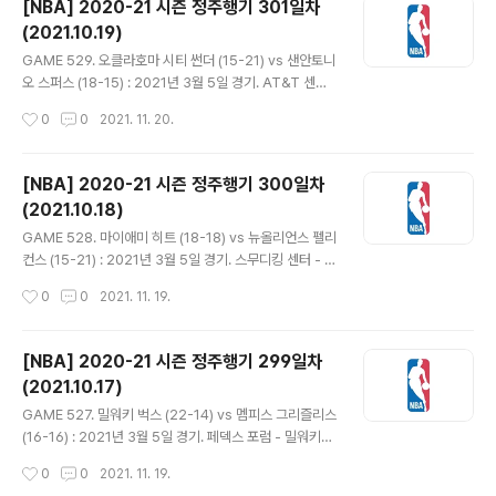
[NBA] 2020-21 시즌 정주행기 301일차
일하고 캐머런 존슨이 안전 프로토콜로 결장. 데빈 부커는
(2021.10.19)
서부컨퍼런스 2월의 선수에 선정됐다. 27.9득점 4.5어시
글 내용
스트 필드골 52% 3점 40%. 그 사이 피닉스는 12승 3패
GAME 529. 오클라호마 시티 썬더 (15-21) vs 샌안토니
를 기록했다. 피닉스에서 이 달의 선수가 나온 것은 2010
오 스퍼스 (18-15) : 2021년 3월 5일 경기. AT&T 센터
년 3월 아마레 스타더마이어가 마지막이었다. - 피닉스는
- 오클라호마는 아이재아 로비와 테오 말레돈이 선발 출전.
작성시간
0
0
2021. 11. 20.
부커가 초반부터 슛 컨디션 좋고 디안드레 에이튼이 ..
샌안토니오는 라마커스 알드리지, 루디 게이, 데빈 바셀, 데
릭 화이트 아웃. 셰이 길져스 알렉산더는 지난 대결에서 4
2득점으로 커리어 하이를 기록했다. - 최근 기회를 많이 받
[NBA] 2020-21 시즌 정주행기 300일차
고 있는 트레이 라일스가 초반부터 5득점 활약. 시소게임
(2021.10.18)
이어지다 루겐츠 도트가 3점 2개 넣으며 오클라호마가 16
글 내용
-11 리드. 샌안토니오는 인사이드 공략하며 쫓아가 동점을
GAME 528. 마이애미 히트 (18-18) vs 뉴올리언스 펠리
만들고 역전시키며 27-24 1쿼터 종료. - 스퍼스는 계속해
컨스 (15-21) : 2021년 3월 5일 경기. 스무디킹 센터 - 마
서 페인트존에서 득점하며 역전. 루카 샤마니치는 팁인에
이애미는 뱀 아데바요 결장하고 KZ 옥팔라 선발. 뉴올리언
작성시간
0
0
2021. 11. 19.
레이업으로 4득점. 디존테 머레이 점퍼에 패티 밀스..
스는 자이언 윌리엄슨과 J. J. 레딕이 빠지고 조쉬 하트가
스타팅. - 던컨 로빈슨, 켈리 올리닉, 켄드릭 넌 등의 3점으
로 마이애미 리드. 양팀 다 림 프로텍터가 없어서 인사이드
[NBA] 2020-21 시즌 정주행기 299일차
가 뚫리는데, 그나마 일선에서 어느 정도 막아내는 마이애
(2021.10.17)
미와 달리 뉴올리언스는 피해가 심각하다. 게다가 펠리컨
글 내용
스는 자이언이 없어 공격이 뻑뻑하게 돌아가. 신장의 우위
GAME 527. 밀워키 벅스 (22-14) vs 멤피스 그리즐리스
를 앞세워 공격 리바운드를 잘 따내지만 그렇다고 3점이
(16-16) : 2021년 3월 5일 경기. 페덱스 포럼 - 밀워키는
잘 들어가지도 않으며 31-15 1쿼터 종료. - TNT 중계인
D. J. 어거스틴이 선발 출전. 멤피스는 오늘도 베스먼드 베
작성시간
0
0
2021. 11. 19.
데 경기 시작부터 캐스터 브라이언 앤더슨의 마이크에 이..
인이 스타팅. - 야니스 아데토쿤보는 2분이 지나기도 전에