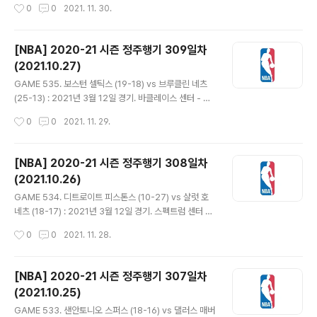
작성시간
0
0
2021. 11. 30.
후 체공시간 이용해 득점하며 48-46 역전. 에드워즈..
말라카이 플린은 안전 프로토콜로 결장하고 스탠리 존슨과
디안드레 벰브리 선발 출전. 격리됐던 닉 널스 감독과 코치
들은 복귀. - 애틀랜타는 클린트 카펠라가 풋백 득점하면서
[NBA] 2020-21 시즌 정주행기 309일차
파울 획득, 추가 자유투 실패했으나 또 공격 리바운드 따내
(2021.10.27)
며 토니 스넬 3점으로 한 포제션 5점 획득. 토론토 슛 난조
글 내용
보이는 사이 트레이 영이 연달아 림어택도 하고 딥쓰리 넣
GAME 535. 보스턴 셀틱스 (19-18) vs 브루클린 네츠
으면서 애틀랜타가 더블스코어로 앞서갔다. 토론토는 자유
(25-13) : 2021년 3월 12일 경기. 바클레이스 센터 - 보
투로 득점 후 노먼 파웰이 3점에 레이업 넣으며 4점차까지
스턴은 마커스 스마트 컴백. 브루클린은 디트로이트에서
작성시간
0
0
2021. 11. 29.
추격. 다닐로 갈리나리와 솔로몬 힐 등이 벤치에서 나와서..
풀린 블레이크 그리핀과 계약했으나 왼쪽 무릎부상으로 아
직 출전은 못해. - 보스턴은 인사이드를 효과적으로 공략하
고 브루클린 턴오버가 많은 틈을 타 17-8 리드. 랜드리 샤
[NBA] 2020-21 시즌 정주행기 308일차
멧이 들어와 백투백 3점 넣으며 19-16. 하지만 제일런 브
(2021.10.26)
라운의 3점 플레이, 페이튼 프리차드의 3점 등으로 보스턴
글 내용
이 10점차 이상 앞서갔다. 29-23 1쿼터 종료. - 브루클린
GAME 534. 디트로이트 피스톤스 (10-27) vs 샬럿 호
의 슛이 살아나면서 추격. 카이리 어빙의 점퍼로 38-38
네츠 (18-17) : 2021년 3월 12일 경기. 스펙트럼 센터 -
동점 만들고 제임스 하든의 자유투로 역전. 어빙 3점 플레
디트로이트는 딜런 라이트, 샬럿은 디본테 그래햄이 컴백.
작성시간
0
0
2021. 11. 28.
이에 3점 꽂으며 45-51. 보스턴은 제이슨 테이텀..
라멜로 볼은 지난 60년간 전반기까지 득점, 리바운드, 어
시스트, 스틸 모두 루키 랭킹 1위를 달린 유일한 케이스. -
양팀 슛 제법 잘 들어가는 가운데 활발하게 공격 주고받아.
[NBA] 2020-21 시즌 정주행기 307일차
코디 젤러 적극적으로 덩크하며 6득점. 디트로이트가 심각
(2021.10.25)
한 슛 난조에 빠진 사이 샬럿 연달아 득점하며 앞서갔다. 디
글 내용
트로이트에서 그나마 공격이 되는 선수는 제라미 그랜트
GAME 533. 샌안토니오 스퍼스 (18-16) vs 댈러스 매버