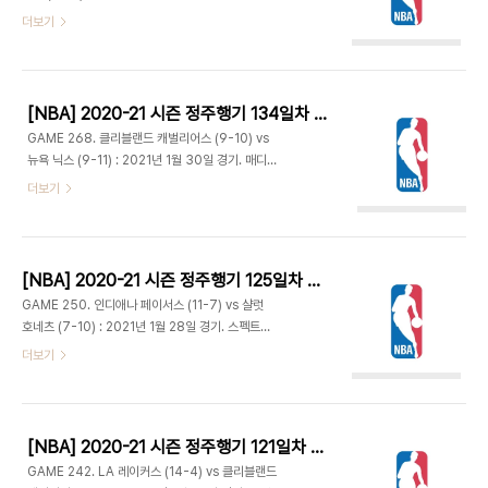
선한 출발. 그러다 클리블랜드가 빠른 역습으로 6-
레나 - 브루클린은 제임스 하든이 허벅지에 멍이 들
더보기
13 리드. 프린스 3점에 앨런은 호쾌한 원핸드 덩크.
어 결장. 워싱턴은 대니 압디야, 트로이 브라운, 이쉬
미네소타는 디안젤로 러셀이 계속 점퍼를 성공시켰
스미스가 복귀했다. - 조 해리스와 케빈 듀란트가 3
다. 앤서니 에드워즈는 긴 체공시간을 이용해 앨런의
점 2개씩 넣으며 14-4 리드. 해리스는 오늘 단단히
블락을 피하고 득점하며 ..
각오를 하고 나온듯 잡자마자 한 치의 망설임 없이 슛
[NBA] 2020-21 시즌 정주행기 134일차 (2021.05.05)
을 던진다. 스미스는 빠른 돌파에 이은 레이업으로 복
GAME 268. 클리블랜드 캐벌리어스 (9-10) vs
귀 후 첫 득점을 올리더니 점퍼도 성공. 제프 그린과
뉴욕 닉스 (9-11) : 2021년 1월 30일 경기. 매디슨
랜드리 샤멧, 티모테 루와우 카바로 등 세컨유닛들의
스퀘어 가든 - 클리블랜드도 초반 공격 정확도가 상
더보기
활약으로 브루클린이 크게 앞섰으나, 러셀 웨스트브
당히 낮지만 뉴욕은 경기 시작하고 정확히 4분 만에
룩의 3점 2개, 스미스의 득점, 마지막에 다비스 베르
R. J. 배렛의 3점으로 첫 득점. 줄리어스 랜들의 안
탄스의 3점 버저비터가 들어가며 38-28 1쿼터 종
일한 패스를 대리어스 갈랜드가 스틸하고 앞으로 달
료. - 평균 ..
려가는데 랜들을 비롯한 닉스 선수들이 구경하듯 천
[NBA] 2020-21 시즌 정주행기 125일차 (2021.04.26)
천히 쫓아갔다. 갈랜드의 레이업으로 11-3이 되자마
GAME 250. 인디애나 페이서스 (11-7) vs 샬럿
자 탐 티보두 감독이 바로 타임아웃을 요청했다. 알렉
호네츠 (7-10) : 2021년 1월 28일 경기. 스펙트럼
벅스가 두번째 필드골을 넣기까지 2분이 더 걸렸다.
센터 - 샬럿은 109.3 실점으로 리그 8위, 턴오버 유
더보기
하지만 오스틴 리버스가 투입된 후 공격이 살아나며
도 16.1개로 5위, 상대 턴오버로 인한 득점 19.6점
기세 좋게 추격. 리버스의 풋백 득점으로 15-16 역
으로 4위, 스틸 8.9개로 6위, 후반 실점 51.5점으
전. 양팀 모두 득점력이 떨어지는 가운데 17-19 1쿼
로 3위, 후반 상대 필드골 성공율 42.5% 리그 1위
터 종료. 랜들은 슛..
에 올라있는 등 현재 팀 순위와는 별개로 수비적인 면
[NBA] 2020-21 시즌 정주행기 121일차 (2021.04.22)
에서 좋은 성적을 거두고 있다. 무릎을 다쳤던 도만타
GAME 242. LA 레이커스 (14-4) vs 클리블랜드
스 사보니스 복귀하고 덕 맥더멋 대신 제레미 램이 선