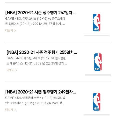
양팀 골밑에서 각축전. 처음에는 인디애나가 앞서다
유투로 손쉽게 득점하며 클리블랜드가 15-10으로
가 클리블랜드..
앞서갔다. 휴스턴은 존 월이 팀 득점의 절반 이상을
[NBA] 2020-21 시즌 정주행기 267일차 (2021.09.15)
담당. 앨런과 콜린 섹스턴의 득점이 이어지면서 벌써
GAME 483. 샬럿 호네츠 (15-16) vs 골든스테이
두자릿수 차이. 다시 월이 공격에 나서며 34-29 1
트 워리어스 (20-14) : 2021년 2월 27일 경기. 체
쿼터 종료. 월은 무려 17득점을 올렸다. - 휴스턴은
이스 센터 - 샬럿은 코디 젤러 대신 P. J. 워싱턴이
더보기
상대가 샷클락에 걸리게 하고 스틸하는 등 수비가 되
센터 역할을 하고, 워싱턴의 자리에는 코디 마틴이 선
기 시작하며 39-35 추격. 자베일 맥기가 멀티 블락
발 출전. 코디 대신 코디가 나왔다. 골든스테이트는
에 득점까지 하며 공수 맹활약. 캐벌리어스 공격 헤매
오늘을 마지막으로 20일 넘게 홈경기가 없다. 일주
는 사이 휴스턴은..
일 전 골든스테이트는 샬럿 원정에서 테리 로징에게
[NBA] 2020-21 시즌 정주행기 255일차 (2021.09.03)
버저비터를 얻어맞고 충격적인 역전패를 당했다. 당
GAME 463. 휴스턴 로케츠 (11-19) vs 클리블랜
시 퇴장당하며 패배의 원인을 제공했던 드레이먼드
드 캐벌리어스 (12-21) : 2021년 2월 25일 경기.
그린은 경기 후 동료들에게 사과했다고. 이후 워싱턴
로켓 모기지 필드하우스 - 8연패 중인 휴스턴은 빅
더보기
전이 끝나고 인터뷰에서 오늘 경기가 기대된다고 했
터 올라디포 컴백. 크리스찬 우드는 부상 중이고 드마
다. 워리어스와 그린이 제대로 설욕할 수 있을지. -
커스 커즌스는 팀을 떠난 관계로 주전 빅맨이 없는 휴
그린은 워싱턴에게 파울하면서 머리도 건드리는 바
스턴은 지난 시즌처럼 P. J. 터커가 센터로 출전. 점
람에 경기 시작 2분여 만에 플래..
프볼은 대뉴얼 하우스 주니어가 나섰다. - 재럿 앨런
[NBA] 2020-21 시즌 정주행기 249일차 (2021.08.28)
경기 초반부터 3점 성공. 올라디포는 감각이 떨어져
GAME 454. 애틀랜타 호크스 (13-18) vs 클리블
서인지 슛이 심하게 빗나갔다. 빅맨 없는 휴스턴 생각
랜드 캐벌리어스 (11-21) : 2021년 2월 24일 경기.
보다 공격 리바운드를 잘 따낸다. 토리안 프린스 역시
로켓 모기지 필드하우스 - 캠 레디쉬는 발뒷꿈치 부
더보기
영점이 잘 안 맞는듯. 제디 오스만, 딜런 윈들러 등이
상으로 결장하고 토니 스넬이 애틀랜타 입단 후 처음
3점 넣어주며 클리블랜드가 두자릿수 리드. 자베일