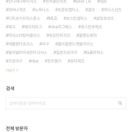
인디애나페이서스
브루클린네츠
Beat LA
npb
덴버너게츠
뉴욕닉스
토론토랩터스
결과
피닉스선즈
디트로이트피스톤스
MLB
보스턴셀틱스
샬럿호네츠
예고
메이저리그
nba리그패스
휴스턴로케츠
미네소타팀버울브스
워싱턴위저즈
올랜도매직
애틀랜타호크스
야구
클리블랜드캐벌리어스
필라델피아세븐티식서스
일본프로야구
la클리퍼스
프로야구
nba
정주행기
유타재즈
더보기
검색
전체 방문자