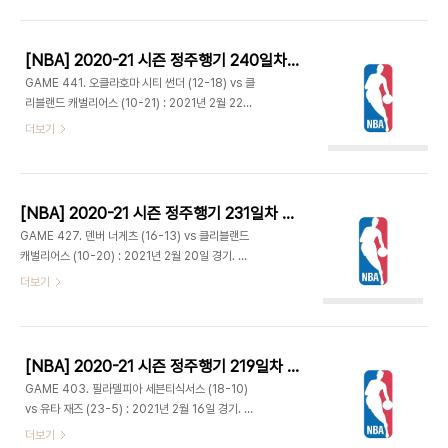
으로 선발 출전. 클리블랜드는 딘 웨이드가 데뷔 후
맥기는 1분 사이에 블락 2개. 투웨이 계약인 저스틴
첫 스타팅. 25득점 15리바운드에 필드골 모두 성공
패튼은 훅샷에..
시킨 선수는 재럿 앨런이 클리블랜드 창단 후 최초.
[NBA] 2020-21 시즌 정주행기 240일차 (2021.08.19)
1980년 이후 리그에서 이 기록을 달성한 경우는 다
GAME 441. 오클라호마 시티 썬더 (12-18) vs 클
섯 번 뿐인데 앨런 이전에는 2010년 드와이트 하워
리블랜드 캐벌리어스 (10-21) : 2021년 2월 22일
드가 마지막이었다. 로이드 피어스 감독은 아내의 출
경기. 스무디킹 센터 - 콜린 섹스턴과 대리어스 갈랜
더보기
산 및 안전 프로토콜에서 복귀해 다시 지휘봉을 잡는
드는 안에서 득점하고 아이잭 오코로가 3점 2개 넣
다. - 애틀랜타는 시작부터 빠른 템포로 푸쉬하며 존
으며 10-20. 재럿 앨런은 연달아 공격 리바운드 따
콜린스가 덩크 2개로 4득점. 앨런이 다소 엉성한 폼
내고 결국 자신이 덩크로 해결. 오클라호마는 고른 득
으로 3점 시도해 성공시..
점으로 2점씩 야금야금 추격하다 26-24 역전. 31-
[NBA] 2020-21 시즌 정주행기 231일차 (2021.08.10)
28 1쿼터 종료. - 아이재아 로비와 마이크 무스칼라
GAME 427. 덴버 너게츠 (16-13) vs 클리블랜드
의 활약을 앞세워 40-34. 주전들이 들어오며 점수
캐벌리어스 (10-20) : 2021년 2월 20일 경기. 로
차 좁혀지는듯 했으나 오클라호마는 연이은 림어택
켓 모기지 필드하우스 - 덴버는 개리 해리스 빠지고
더보기
으로 하미두 디알로와 셰이 길져스 알렉산더가 레이
자마이칼 그린이 선발 출전하고, 클리블랜드는 토리
업이나 자유투 넣으며 54-42. 클리블랜드의 수비
안 프린스 결장하고 제디 오스만이 스타팅으로 나온
살아나며 오클라호마의 인사이드 공격 연달아 차단
다. - 그린이 경기 시작한 지 2분도 안 지나 부상이
하고 빠른 역습으로 57-51..
있는지 벤치로 물러났다. 그런 가운데서도 니콜라 요
[NBA] 2020-21 시즌 정주행기 219일차 (2021.07.29)
키치의 패스를 동료들이 착실히 넣어주며 9-5. 클리
GAME 403. 필라델피아 세븐티식서스 (18-10)
블랜드는 샷 미스가 이어지고 자말 머레이 스틸 후 덩
vs 유타 재즈 (23-5) : 2021년 2월 16일 경기. 비
크 나오며 15-5로 벌어졌다. 덴버는 10개의 슛 시도
빈트 스마트홈 아레나 - 동부 1위 필라델피아와 전체
더보기
를 모두 득점으로 연결시키며 21-10. 덴버의 연속