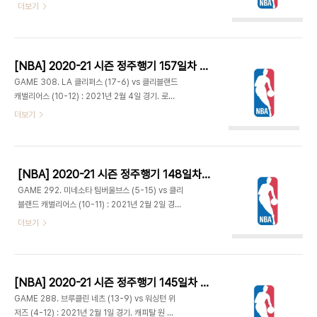
모기지 필드하우스 - 초반 클리블랜드의 인사이드 공
더보기
막판 제디 오스만의 플로터에 콜린 섹스턴의 3점 플
격이 통하며 앞서다가다 야니스 아데토쿤보가 공격
레이로 따라잡으며 25-22 1쿼터 종료. - 토리안 프
자 파울을 2개나 범했음에도 밀워키가 서서히 따라
린스의 3점에 터치다운 패스를 받은 오스만의 레이
붙으며 13-13 동점. 클리블랜드는 계속 페인트존 위
업으로 29-..
주로 공격하다 재럿 앨런이 코너에서 3점을 넣고 제
[NBA] 2020-21 시즌 정주행기 157일차 (2021.05.28)
디 오스만도 3점 성공시키며 점수차를 벌렸다. 밀워
GAME 308. LA 클리퍼스 (17-6) vs 클리블랜드
키는 앨런의 존재로 인해 인사이드 득점에 어려움을
캐벌리어스 (10-12) : 2021년 2월 4일 경기. 로켓
겪으며 26-33 1쿼터 종료. - 바비 포티스가 연속 6
모기지 필드하우스 - 클리퍼스는 초반부터 3점이 잘
더보기
득점하며 추격의 발판을 마련. 야니스도 계속된 골밑
들어가면서 16-9 리드. 사실 오늘 경기 결과는 뻔히
득점에 자유투도 성공. 단테 디빈첸조의 3점으로
보이고 몇 점 차이날지가 관건. 콜린 섹스턴이 팀의
42-41 역전. 밀워키는 3점 1/13에 그친 반면 토리
공격을 책임지며 10득점, 20-15. 클리퍼스는 11개
안 프린스의 백투백 3점으로..
의 필드골을 연속으로 성공시키며 30-17로 달아났
[NBA] 2020-21 시즌 정주행기 148일차 (2021.05.19)
다. 33-25 1쿼터 종료. 클리블랜드는 섹스턴과 대
GAME 292. 미네소타 팀버울브스 (5-15) vs 클리
리어스 갈랜드가 9/11로 18점을 합작했다. - 1쿼터
블랜드 캐벌리어스 (10-11) : 2021년 2월 2일 경
후반부터 재럿 앨런이 들어오면서 클리블랜드의 수
기. 로켓 모기지 필드하우스 - 두 팀 장소 바꿔 2차
더보기
비가 나아졌다. 벤치 멤버인 라마 스티븐슨과 딜런 윈
전. 래리 낸스 주니어는 손목, 안드레 드러먼드는 등
들러, 제디 오스만이 득점해주며 39-33 추격. 특히
통증으로 결장하고 이적생 듀오 재럿 앨런과 토리안
윈들러가 골밑에서 이비차 주바치의 공을 두 번이나
프린스가 선발로 출전. - 경기 시작 30여 초 만에 조
걷어냈다...
쉬 오코기의 덩크를 앨런이 블락하며 클블 지역방송
[NBA] 2020-21 시즌 정주행기 145일차 (2021.05.16)
해설인 오스틴 카 특유의 멘트가 벌써부터 나와. 양팀
GAME 288. 브루클린 네츠 (13-9) vs 워싱턴 위
슛 성공율 높지 않고 턴오버도 주고받으며 다소 어수
저즈 (4-12) : 2021년 2월 1일 경기. 캐피탈 원 아