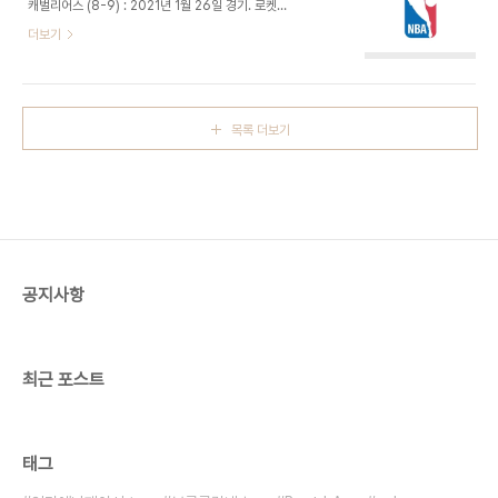
캐벌리어스 (8-9) : 2021년 1월 26일 경기. 로켓
발 출전. 코디 젤러는 개막전 부상으로부터 컴백한 이
모기지 필드하우스 - 클리블랜드는 허벅지 부상을 당
더보기
후 처음으로 스타팅 라인업에 이름을 올렸다. - 디본
한 래리 낸스 주니어 대신 토리안 프린스가 선발 출
테 그래햄이 시작부터 백투백 3점. 첫번째는 백보드
전. - 레이커스 초반 턴오버에 샷 미스 잦으며 클리블
맞고, 두번째는 거의 공격시간 끝나기 직전에 그것도
랜드가 2-8 리드. 마크 가솔은 일찌감치 파울트러블
..
에 걸렸다. 그러나 르브론 제임스가 공격에서 중심을
목록 더보기
잡아주고 켄타비어스 칼드웰 포프도 3점 포함 5득점
하며 어느새 15-12 역전. 르브론은 마지막 공격에서
3점을 넣은 것을 포함해 17득점으로 캐리하며 34-
23 1쿼터 종료. - 안드레 드러먼드는 2개의 공격 리
바운드를 따내며 7득점. 레이커스도 몬트레즐 해럴
이 두 차례나 3점 플레이를 완성하는 등 8득점하며
상쇄했다. 레이커스는..
공지사항
최근 포스트
태그