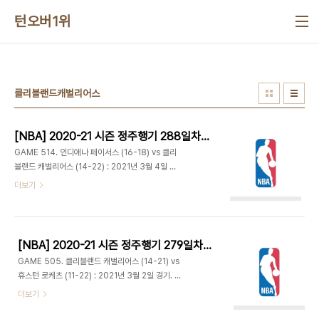
본문 바로가기
턴오버1위
클리블랜드캐벌리어스
[NBA] 2020-21 시즌 정주행기 288일차 (2021.10.06)
GAME 514. 인디애나 페이서스 (16-18) vs 클리
블랜드 캐벌리어스 (14-22) : 2021년 3월 4일 경
기. 로켓 모기지 필드하우스 - 딘 웨이드의 백투백 3
더보기
점으로 클리블랜드가 리드하며 출발. 인디애나는 인
사이드 득점으로 높은 공격 성공율을 유지하며 추격,
한때 리드했다. 하지만 대리어스 갈랜드의 3점과 재
럿 앨런이 골밑에서 적극적인 모습을 보이며 15-22.
[NBA] 2020-21 시즌 정주행기 279일차 (2021.09.27)
T. J. 맥코넬이 투입되면서 분위기 반전. 스틸 4개에
GAME 505. 클리블랜드 캐벌리어스 (14-21) vs
4득점, 맬컴 브록던의 3점, 에드먼드 섬너 2개의 덩
휴스턴 로케츠 (11-22) : 2021년 3월 2일 경기. 토
크로 순식간에 26-24 역전. 28-28 1쿼터 종료. 맥
요타 센터 - 11연패 중인 휴스턴은 빅터 올라디포가
더보기
코넬은 5스틸로 론 아테스트, 빅터 올라디포와 페이
복귀했다. - 휴스턴의 리드로 출발했으나, 휴스턴 턴
서스의 한 쿼터 최다 스틸을 기록한 선수가 됐다. -
오버와 파울이 늘어나는 사이 재럿 앨런 활약하고 자