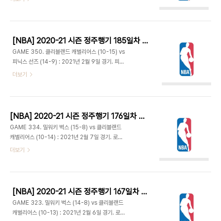
개릿 템플의 백투백 3점으로 18-17. 속공 찬스에서
콜린 섹스턴의 연이은 골밑 득점으로 캐브스가 쫓아
잭 라빈 3점 플레이로 18-20 역전. 시소게임 이어
가지만 데미언 릴라드가 자유투를 유도해내는 등 5
지며 접전. 지난 두 경기 합쳐 8점 넣었던 템플은 이
득점하며 45-62. ..
미 8득점. 시카고 3점 터지며 23-31로 달아났다.
[NBA] 2020-21 시즌 정주행기 185일차 (2021.06.25)
3점 7개 던져 모두 성공. 라빈은 3점 4/4. 시카고의
GAME 350. 클리블랜드 캐벌리어스 (10-15) vs
공격이 터질 때마다 핫소스를 찾는 지역방송 해설자
피닉스 선즈 (14-9) : 2021년 2월 9일 경기. 피닉
스테이시 킹은 연신 핫소스 타령을 한다. 시카고는 8
스 선즈 아레나 - 클리블랜드는 재럿 앨런이 선발 출
더보기
개째 3점으로 팀 한 쿼터 신기록. 라빈 3점 5개째.
전해 안드레 드러먼드와 트윈타워를 이룬다. 크리스
34-44 1쿼터 종료. 시카고는 이번 시즌 한 쿼터 최
폴은 햄스트링 부상으로 결장하고 이트완 무어가 스
다 득점에 3점 10개로 역대 팀 한 쿼..
타팅. - 캐벌리어스는 비교적 고른 득점을 올리는 반
면 피닉스는 데빈 부커와 미캘 브리지스가 득점 대부
[NBA] 2020-21 시즌 정주행기 176일차 (2021.06.16)
분을 차지하며 대등한 승부가 이어졌다. 자베일 맥기
GAME 334. 밀워키 벅스 (15-8) vs 클리블랜드
의 3점으로 캐브스가 앞섰지만 부커가 4점 플레이로
캐벌리어스 (10-14) : 2021년 2월 7일 경기. 로켓
역전시킨 후 다시 점퍼 추가. 마지막에 랭스턴 갤로웨
모기지 필드하우스 - 2차전. 클리블랜드는 래리 낸스
더보기
이가 스틸 후 점퍼 넣으며 28-34 1쿼터 종료. - 클
주니어가 복귀. - 1쿼터 중반까지 13-13으로 다소
리블랜드는 토리안 프린스가 내외곽을 넘나들며 연
저조한 득점. 밀워키는 3점 3/9에 그쳐. 클리블랜드
달아 득점, 40-42 추격. 피닉스도 무어와 프랭크 카
는 페인트존 득점이 주를 이루고 특이하게 안드레 드
민스키가 활약했다. 브리지스..
러먼드가 점퍼를 2번 시도해 하나 성공. 즈루 할러데
[NBA] 2020-21 시즌 정주행기 167일차 (2021.06.07)
이 3점에 포스트업 후 훅샷으로 17-16 역전. 클리블
GAME 323. 밀워키 벅스 (14-8) vs 클리블랜드
랜드는 연이은 턴오버로 공격권을 헌납하며 밀워키
캐벌리어스 (10-13) : 2021년 2월 6일 경기. 로켓
의 속공 득점이 이어져 연속 10점을 넣으며 25-16.