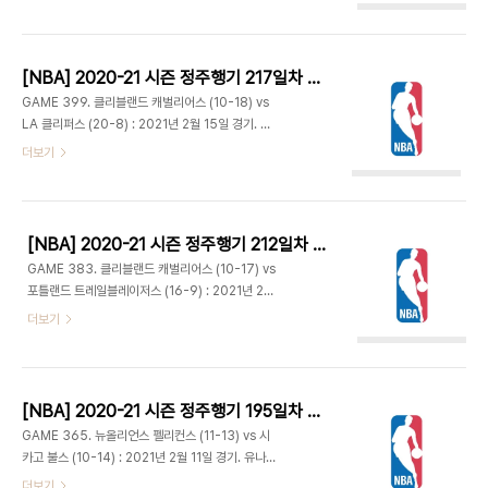
1위 유타의 대결이라 기대를 모았지만 조엘 엠비드가
슛 성공은 12에서 끝났지만 그래도 26-14. 33-23
등 통증으로 결장해 다소 김이 샌다. 드와이트 하워드
1쿼터 종료. - 자베일 맥기가 연속 득점하고 스틸 후
도 토니 브래들리도 아닌 마이크 스캇이 선발 출전.
콜린 섹스..
점프볼은 벤 시몬스가 나서 루디 고베어를 상대로 공
[NBA] 2020-21 시즌 정주행기 217일차 (2021.07.27)
을 따냈다. - 시몬스가 적극적으로 공격에 나서 골밑
GAME 399. 클리블랜드 캐벌리어스 (10-18) vs
6득점에 자유투 2개로 팀의 모든 득점을 올리며 8-
LA 클리퍼스 (20-8) : 2021년 2월 15일 경기. 스
6. 조 잉글스의 패스 받아 고베어 인사이드 득점. 통
테이플스 센터 - 안드레 드러먼드 대신 재럿 앨런이
더보기
산 어시스트 1,845개로 피트 마라비치를 제치고 재
선발 출전. 클리퍼스는 카와이 레너드가 결장하고 루
즈 프랜차이즈 어시스트 순위 단독 7위에 등극했다.
윌리엄스가 이번 시즌 처음으로 스타팅으로 나선다.
필리는 시몬스와 토바이어스 해리스가 득점 대부분
- 처음에는 클리블랜드가 앞서갔지만 클리퍼스가 수
을 책임지며 20-10...
비 강화하며 상대의 인사이드 공격을 막아내고 루윌
[NBA] 2020-21 시즌 정주행기 212일차 (2021.07.22)
이 본격적으로 득점에 나서며 클리퍼스 연속 10득점
GAME 383. 클리블랜드 캐벌리어스 (10-17) vs
하는 등 11-16 리드. 캐브스는 콜린 섹스턴과 대리어
포틀랜드 트레일블레이저스 (16-9) : 2021년 2월
스 갈랜드에게 공격의 상당 부분을 의존하는 모습. 클
13일 경기. 모다 센터 - 안드레 드러먼드 계속 골밑
더보기
리블랜드가 일찌감치 팀파울에 걸려 클리퍼스는 자
공격 실패하는 사이 포틀랜드는 고른 득점으로 2-7
유투로 손쉽게 점수를 적립하고 레지 잭슨과 마커스
리드. 개리 트렌트 주니어는 자유투 3개 넣더니 3점
모리스가 득점해주며 24-32 1쿼터 종료. - 모리스
플레이까지 만들어내며 2분 30초 만에 6득점. 클리
와 잭슨이 3점을 넣은 클리퍼스와..
블랜드 심각한 슛 난조 보이며 쿼터 절반이 지나기도
[NBA] 2020-21 시즌 정주행기 195일차 (2021.07.05)
전에 4-22. 그나마 포틀랜드의 턴오버가 늘어나고
GAME 365. 뉴올리언스 펠리컨스 (11-13) vs 시
클리블랜드의 볼 흐름이 좋아지면서 인사이드에서의
카고 불스 (10-14) : 2021년 2월 11일 경기. 유나이
공격이 먹히며 18-29 추격. 23-34 1쿼터 종료. -
티드 센터 - 양팀 슛이 다 들어가며 2분 만에 12-8.
더보기
카멜로 앤서니의 점퍼가 연달아 들어가며 31-45.