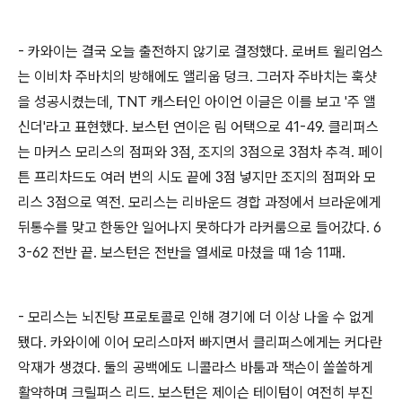
- 카와이는 결국 오늘 출전하지 않기로 결정했다. 로버트 윌리엄스
는 이비차 주바치의 방해에도 앨리웁 덩크. 그러자 주바치는 훅샷
을 성공시켰는데, TNT 캐스터인 아이언 이글은 이를 보고 '주 앨
신더'라고 표현했다. 보스턴 연이은 림 어택으로 41-49. 클리퍼스
는 마커스 모리스의 점퍼와 3점, 조지의 3점으로 3점차 추격. 페이
튼 프리차드도 여러 번의 시도 끝에 3점 넣지만 조지의 점퍼와 모
리스 3점으로 역전. 모리스는 리바운드 경합 과정에서 브라운에게
뒤통수를 맞고 한동안 일어나지 못하다가 라커룸으로 들어갔다. 6
3-62 전반 끝. 보스턴은 전반을 열세로 마쳤을 때 1승 11패.
- 모리스는 뇌진탕 프로토콜로 인해 경기에 더 이상 나올 수 없게
됐다. 카와이에 이어 모리스마저 빠지면서 클리퍼스에게는 커다란
악재가 생겼다. 둘의 공백에도 니콜라스 바툼과 잭슨이 쏠쏠하게
활약하며 크릴퍼스 리드. 보스턴은 제이슨 테이텀이 여전히 부진