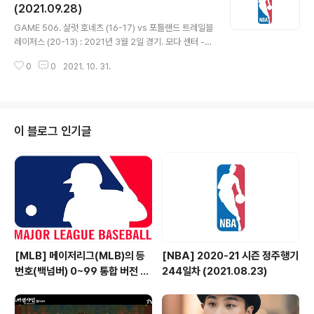
을 2개나 성공시켰다. 멤피스는 딜런 브룩스가 연속 득점
(2021.09.28)
글 내용
하며 쫓아가고 여러 선수들의 공격 참여로 역전. 브래들리
GAME 506. 샬럿 호네츠 (16-17) vs 포틀랜드 트레일블
빌은 두 번이나 컨택이 있었음에도 상대에게 파울이 주어
레이저스 (20-13) : 2021년 3월 2일 경기. 모다 센터 -
지지 않자 스캇 브룩스 감독이 나서서 항의했고, 효과가 있
라멜로 볼은 2월 평균 20.1득점 6.2리바운드 6.7어시스
었는지 그 후에는 자유투 4개를 얻어내 모두 집어넣었다.
0
0
2021. 10. 31.
트를 기록했다. 지난 20년간 루키로서는 루카 돈치치에 이
다비스 베르탄스의 ..
어 두번째로 월간 20-6-6 달성. - 샬럿은 라멜로와 테리
로지어가 대부분의 득점을 합작하고 포틀랜드는 밖에서는
데미언 릴라드와 개리 트렌트 주니어, 안에서는 에네스 칸
터가 득점하며 호각세. 비스막 비욤보가 모처럼 공격에서
이 블로그 인기글
적극적인 모습을 보이고 벤치에서 나온 말릭 몽크가 5득점
하며 샬럿이 26-17로 앞서갔다. 끌려가던 포틀랜드는 3
점이 들어가기 시작하며 33-27 1쿼터 종료. - 2쿼터 시작
후 카멜로 앤서니와 로버트 코빙턴의 3점으로 33-33..
[MLB] 메이저리그(MLB)의 등
[NBA] 2020-21 시즌 정주행기
번호(백넘버) 0~99 통합 버전 (2
244일차 (2021.08.23)
018.08.29 기준)