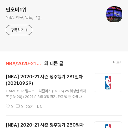
턴오버1위
NBA, 야구, 일드, _*((_
구독하기
더보기
NBA/2020-21 시즌
의 다른 글
[NBA] 2020-21 시즌 정주행기 281일차
(2021.09.29)
글 내용
GAME 507. 멤피스 그리즐리스 (16-15) vs 워싱턴 위저
즈 (13-20) : 2021년 3월 3일 경기. 캐피탈 원 아레나 -
카일 앤더슨은 몸살로 결장하고 데스먼드 베인이 선발 출
0
0
2021. 11. 1.
전. 워싱턴은 어린이팬들을 위한 날이라 어린이들이 스타
팅 라인업을 소개했다. - 자 모란트는 초반부터 안팎을 넘
나들며 득점력을 과시. 러셀 웨스트브룩은 상대 수비의 빈
[NBA] 2020-21 시즌 정주행기 280일차
틈을 파고들어 3분 만에 4어시스트를 올리고 웬일로 3점