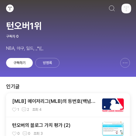
검색하기
티스토리
턴오버1위
구독자
0
NBA, 야구, 일드, _*((_
구독하기
방명록
신고하기 레이어
열기
인기글
[MLB] 메이저리그(MLB)의 등번호(백넘버)
0~99 통합 버전 (2018.08.29 기준)
1
2
조회
4
턴오버의 블로그 가치 평가 (2)
0
0
조회
3