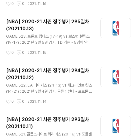
작성시간
0
0
2021. 11. 16.
운 감각을 보였다. 널렌스 노엘은 세쿠 둠..
프로토콜로 결장하고 레지 잭슨이 선발 출전. - 잭슨이 3점
넣는 등 5득점하며 초반부터 활약. 워싱턴은 브래들리 빌
과 러셀 웨스트브룩의 점퍼가 잘 들어가며 10-11 역전. 카
[NBA] 2020-21 시즌 정주행기 295일차
와이 레너드가 파울 2개 범해 4분만 뛴 사이 클리퍼스의
(2021.10.13)
나머지 선수들의 그의 몫까지 해줬다. 잭슨은 샷클락 직전
글 내용
에 던진 점퍼 깔끔하게 넣고 룩 케너드도 3점 성공. 러스는
GAME 523. 토론토 랩터스 (17-19) vs 보스턴 셀틱스
3점도 적중시키고 팁인까지 하는 등 9득점하며 22-25 1
(19-17) : 2021년 3월 5일 경기. TD 가든 - 5명이 안전
쿼터 종료. - 카와이가 3점에 점퍼 넣자 워싱턴도 하울 네
프로토콜로 빠진 토론토는 디안드레 벰브리, 스탠리 존슨
작성시간
0
0
2021. 11. 15.
토와 빌 등이 득점하며 맞불을 놓아 역전에 재역전..
이 선발 출전. 보스턴의 브래드 스티븐스 감독은 레드 아워
백(1192), 닥 리버스(721), 토미 하인슨(690)에 이어 팀
4번째로 600경기 지휘. - 주전들이 대거 빠진 토론토야
[NBA] 2020-21 시즌 정주행기 294일차
수비가 약해지는 것이 당연한데, 보스턴마저 점수를 쉽게
(2021.10.12)
내주며 양팀 초반부터 득점 대결을 펼쳤다. 처음에는 보스
글 내용
턴이 기세를 올리다 노먼 파웰의 3점으로 21-20 역전. 벤
GAME 522. LA 레이커스 (24-13) vs 새크라멘토 킹스
치에서 나온 크리스 부셰도 3점 2개 넣으며 30-25. 34-
(14-21) : 2021년 3월 4일 경기. 골든 1 센터 - 르브론 제
31 1쿼터 종료. - 부셰가 2개 넣는 등 1쿼터와 마찬가지로
임스는 발목통증으로 이번 시즌 처음으로 결장하고 데미언
작성시간
0
0
2021. 11. 14.
토론토의 3점이 이어졌다. 보스턴 ..
존스가 선발 출전. 레이커스는 앤서니 데이비스가 마지막
으로 뛴 2월 15일 이후 105.0득점으로 휴스턴, 디트로이
트, 오클라호마에 이어 밑에서 4위. - 데니스 슈뢰더가 에
[NBA] 2020-21 시즌 정주행기 293일차
이스 역할을 맡으며 필드골 4개를 모두 성공시켰다. 새크
(2021.10.11)
라멘토는 라샨 홈즈가 골밑에서 3번의 슛을 다 넣으며 쫓
글 내용
아갔다. 슈뢰더와 켄타비어스 칼드웰 포프만 득점하던 레
GAME 521. 골든스테이트 워리어스 (20-16) vs 포틀랜