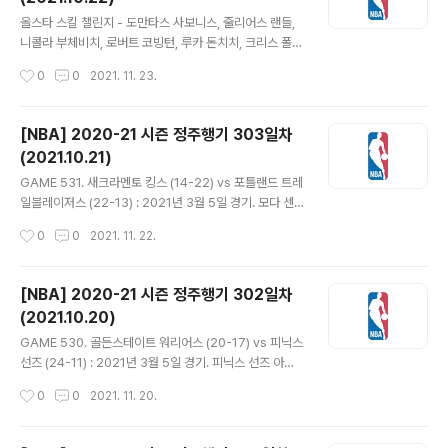
케빈 듀란트 대신, 자이언 윌리엄슨이 안전 프로토콜로 빠
글 내용
진 조엘 엠비드 대신 선발. 벤 시몬스도 마찬가지로 결장. T
올스타 스킬 챌린지 - 도만타스 사보니스, 줄리어스 랜들,
NT 캐스터인 마브 앨버트에 따르면, 래리 버드가 동부컨퍼
니콜라 부체비치, 로버트 코빙턴, 루카 돈치치, 크리스 폴
런스 감독이고 오늘 해설인 레지 밀러가 출전했을 당시 '마
등 6명 출전. 이 중 돈치치는 올스타 선발로 나서야 해서,
작성시간
0
0
2021. 11. 23.
이클 조던에게 공을 주고 다들 비켜서라'하는 것이 작전의
폴은 경로우대로 자동 2라운드 진출. 스포츠 도박 사이트
전부였다고. - 스..
인 Fanduel에서는 유일한 가드인 폴의 우승 가능성을 가
장 높게 예상했고, 코빙턴이 가장 힘들다고 봤다. 하지만 T
[NBA] 2020-21 시즌 정주행기 303일차
NT 스튜디오에 있는 케니 스미스는 코빙턴에게 올인하겠
(2021.10.21)
다고. - 사보니스는 최근 시즌 경기에서 시도한 3점 8개 모
글 내용
두 실패했지만 이번 챌린지에서는 2라운드까지 3점 2개를
GAME 531. 새크라멘토 킹스 (14-22) vs 포틀랜드 트레
모두 성공시키며 결승에 올라갔다. 부체비치와 폴의 대결
일블레이저스 (22-13) : 2021년 3월 5일 경기. 모다 센
에서는 초반에 폴이 앞서갔으나 레이업을 한 번 실패하며
터 - 새크라멘토는 라샨 홈즈와 마빈 배글리 두 빅맨들의
작성시간
0
0
2021. 11. 22.
따라잡혔다. 둘 다 3점 2개 놓치고 세번째 시도에서 부체
활약을 통해 앞서갔다. 배글리 2개의 덩크에 3점까지. 포
비치가 먼저 적중시키며..
틀랜드는 데미언 릴라드와 개리 트렌트 주니어가 3점 하나
씩 넣으며 추격, 동점 만들지만 네마냐 비엘리차의 3점 등
[NBA] 2020-21 시즌 정주행기 302일차
으로 21-16. 릴라드 백투백 3점으로 역전하고 27-30 1
(2021.10.20)
쿼터 종료. 릴라드는 15점으로 팀 득점의 절반을 담당했다.
글 내용
- 해리슨 반즈 연달아 페인트존 득점. 나시르 리틀 3점 플
GAME 530. 골든스테이트 워리어스 (20-17) vs 피닉스
레이에 자유투 3개로 34-39. 샷클락 고장으로 잠시 경기
선즈 (24-11) : 2021년 3월 5일 경기. 피닉스 선즈 아레
중단됐다 속개된 후 새크라멘토가 잠시 리드했다가 포틀랜
나 - 골든스테이트는 스테판 커리가 휴식, 드레이먼드 그린
작성시간
0
0
2021. 11. 20.
드가 다시 앞서갔다. 카멜로 앤서니 점퍼에 3점 성공. ..
은 발목부상, 켈리 우브레 주니어는 손목부상 등 갖은 이유
로 빠지고 제임스 와이즈먼, 후안 토스카노 앤더슨, 데미언
리, 니코 매니언이 선발 출전. 피닉스는 스타팅 라인업은 동