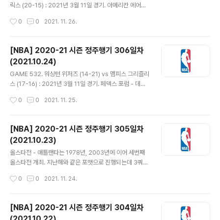
뿐. 22-30 1쿼터 종료. - 샬럿이 10점차 이상 앞서기는 하
릭스 (20-15) : 2021년 3월 11일 경기. 아메리칸 에어라
는데 두 팀 다 슛 5개 이상을 연달아 놓쳤다. 샬럿은 5연속
인스 센터 - 두 팀 후반기 첫 경기. 켈든 존슨과 데릭 화이트
작성시간
0
0
2021. 11. 26.
에서 끝났는데 디트로이트는 7개로 이어지며 2..
가 스타팅 라인업에 복귀. - 양팀 초반부터 접전. 로니 워커
4세가 백투백 3점 넣고 패티 밀스 점퍼와 3점 성공. 댈러
스도 루카 돈치치 대신 들어온 제일런 브런슨이 좋은 활약.
[NBA] 2020-21 시즌 정주행기 306일차
일주일 간의 휴식 덕분인지 루디 게이도 건강하게 돌아왔
(2021.10.24)
다. 다만 라마커스 알드리지는 상의 끝에 팀을 떠나기로 결
글 내용
정. 샌안토니오도 알드리지에게 위닝팀으로 갈 기회를 주
GAME 532. 워싱턴 위저즈 (14-21) vs 멤피스 그리즐리
고 서로에게 윈윈이 되기를 바란다고. 32-27 1쿼터 종료.
스 (17-16) : 2021년 3월 11일 경기. 페덱스 포럼 - 데스
- 루카가 패스로 게임을 풀어가고 인사이드에서 두 번 페이
먼드 베인의 백투백 3점으로 출발하고 나머지 선수들이 림
작성시간
0
0
2021. 11. 25.
크 써서 상대를 속이고 득점도 하며 34-36 댈러..
어택하며 멤피스가 9-17로 앞서갔다. 다비스 베르탄스가
점퍼와 3점 넣지만 워싱턴의 다른 선수들의 슛은 잘 들어
가지 않았다. 멤피스는 계속해서 페인트존 공략하며 26-3
[NBA] 2020-21 시즌 정주행기 305일차
5 1쿼터 종료. - 러셀 웨스트브룩이 점퍼, 하치무라 루이가
(2021.10.23)
3점 넣고 다시 러스가 빠르게 치고들어가 레이업으로 마무
글 내용
리하며 35-43. 그러나 브래들리 빌이 휴식 후 코트에 들
올스타전 - 애틀랜타는 1978년, 2003년에 이어 세번째
어오고나서 오히려 더 벌어지며 37-54. 멤피스 턴오버와
올스타전 개최. 지난해와 같은 포맷으로 진행되는데 3쿼터
샷 미스 나오는 사이 워싱턴은 속공으로 반격. 데니 압디야
까지는 12분씩, 점수는 새 쿼터 시작될 때 리셋. 각 쿼터 승
작성시간
0
0
2021. 11. 24.
가 3점 2개 넣고 62-67 전반 끝. - 2점차, 1..
리팀은 15만 달러의 기부금 적립. 4쿼터는 샷클락 없이 3
쿼터까지 리드하는 팀의 총점+24점에 먼저 도달하는 팀
이 최종적으로 승리하는 방식. 승리팀은 기부금 30만 달러
[NBA] 2020-21 시즌 정주행기 304일차
를 추가로 적립한다. 제이슨 테이텀이 햄스트링 부상 중인
(2021.10.22)