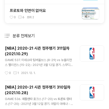
프로토와 인연이 없어요
0
6
조회
2
분류 전체보기
주요 글 목록
[NBA] 2020-21 시즌 정주행기 311일차
(2021.10.29)
글 내용
GAME 537. 미네소타 팀버울브스 (8-29) vs 뉴올리언
스 펠리컨스 (15-22) : 2021년 3월 12일 경기. 스무디킹
센터 - 미네소타는 리키 루비오, 제이크 레이먼, 재럿 밴더
작성시간
0
1
2021. 12. 1.
빌트가 선발 출전. - 자이언 윌리엄슨이 초반부터 날아다니
며 4-11 리드. 스티븐 아담스도 2개의 덩크하며 8-24로
더욱 벌어졌다. 그나마 칼 앤서니 타운스와 루비오가 득점
[NBA] 2020-21 시즌 정주행기 310일차
해주고 제이든 맥대니얼스가 점퍼에 3점 넣으며 21-28
(2021.10.28)
추격. 27-34 1쿼터 종료. - 잭슨 헤이즈가 팔로우업 덩크
글 내용
에 블락하는 등 자신의 역할 잘 해내. 미네소타는 맥대니얼
GAME 536. 애틀랜타 호크스 (17-20) vs 토론토 랩터
스가 좋은 슛감 이어가고 나즈 리드 3점에 드라이브 인 레
스 (17-20) : 2021년 3월 12일 경기. 아말리 아레나 - 파
이업 넣으며 동점 만들어. 여기에 앤서니 에드워즈가 돌파
스칼 시아캄, 프레드 밴블릿, OG 아누노비, 패트릭 맥커,