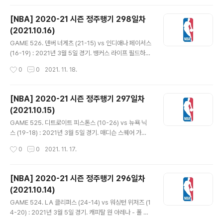
득점, 리바운드, 어시스트, 스틸, 블락 최소 하나씩 기록하
며 다재다능함을 뽐냈다. 밀워키는 3점이 들어가며 17-9
[NBA] 2020-21 시즌 정주행기 298일차
리드. 멤피스는 상대 턴오버가 많고 공격 리바운드를 계속
(2021.10.16)
따내면서도 슛이 들어가지 않으며 끌려갔다. 야니스 앨리
글 내용
웁 덩크에 3점까지 들어가며 22-9. 멤피스는 벤치에서 나
GAME 526. 덴버 너게츠 (21-15) vs 인디애나 페이서스
온 타이어스 존스와 디앤서니 멜튼이 3점 넣지만 타나시스
(16-19) : 2021년 3월 5일 경기. 뱅커스 라이프 필드하우
아데토쿤보의 팁인과 스틸에 이은 덩크로 31-17 1쿼터 종
스 - 덴버는 윌 바튼, 마이클 포터 주니어, 다시 바튼 순으로
작성시간
0
0
2021. 11. 18.
료. - 존스 연달아 플로터 넣자 즈루 할러데이와..
3점 넣으며 11-2로 출발. 마일스 터너는 자유투 2개를 다
놓치더니 3점을 뱅크샷으로 성공. 덴버의 슛이 잠잠해지며
리드가 얼마 가지 못하고 13-14 역전. 그리고 터너 이번에
[NBA] 2020-21 시즌 정주행기 297일차
는 3점 깨끗하게 적중. 몬테 모리스가 컷인 득점하기 전까
(2021.10.15)
지 인디애나는 17점을 내리 득점. 덴버는 막판에 인사이드
글 내용
를 공략하며 28-29 1쿼터 종료. - 2쿼터 첫 공격에서 P.
GAME 525. 디트로이트 피스톤스 (10-26) vs 뉴욕 닉
J. 도지어의 3점으로 역전. 도지어는 풀업 점퍼까지 성공하
스 (19-18) : 2021년 3월 5일 경기. 매디슨 스퀘어 가든 -
며 1분 사이 5득점. 덴버가 득점하면 인디애나가 곧바로 동
데릭 로즈는 안전 프로토콜로 결장한 대신 4경기 빠졌던
작성시간
0
0
2021. 11. 17.
점을 만들며 치열한 대결 펼쳐져...
엘프리드 페이튼이 복귀. - 뉴욕은 R. J. 배렛이 초반부터
어시스트 2개 올리고 인사이드와 짧은 점퍼로 2점씩 적립
하며 앞서나갔다. 끌려가던 디트로이트는 3점 3개로 16-1
[NBA] 2020-21 시즌 정주행기 296일차
9로 추격. 앞서 점퍼 2개 넣은 줄리어스 랜들이 팀의 첫 3
(2021.10.14)
점 성공. 27-33 1쿼터 종료. - 프랑크 닐리키나는 1쿼터
글 내용
막판에 이어 2쿼터 시작하자마자 3점 적중. 림 맞고 튀어
GAME 524. LA 클리퍼스 (24-14) vs 워싱턴 위저즈 (1
오른 후 들어갔는데, 이번 시즌 3점이 무려 12/20이다. 다
4-20) : 2021년 3월 5일 경기. 캐피탈 원 아레나 - 폴 조
음 공격에서는 스텝백 3점을 넣고 파울까지 얻어내는 놀라
지는 어지럼증으로 인해, 마커스 모리스 시니어는 뇌진탕