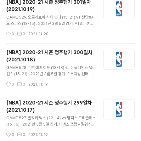
[NBA] 2020-21 시즌 정주행기 301일차
일하고 캐머런 존슨이 안전 프로토콜로 결장. 데빈 부커는
(2021.10.19)
서부컨퍼런스 2월의 선수에 선정됐다. 27.9득점 4.5어시
글 내용
스트 필드골 52% 3점 40%. 그 사이 피닉스는 12승 3패
GAME 529. 오클라호마 시티 썬더 (15-21) vs 샌안토니
를 기록했다. 피닉스에서 이 달의 선수가 나온 것은 2010
오 스퍼스 (18-15) : 2021년 3월 5일 경기. AT&T 센터
년 3월 아마레 스타더마이어가 마지막이었다. - 피닉스는
- 오클라호마는 아이재아 로비와 테오 말레돈이 선발 출전.
작성시간
0
0
2021. 11. 20.
부커가 초반부터 슛 컨디션 좋고 디안드레 에이튼이 ..
샌안토니오는 라마커스 알드리지, 루디 게이, 데빈 바셀, 데
릭 화이트 아웃. 셰이 길져스 알렉산더는 지난 대결에서 4
2득점으로 커리어 하이를 기록했다. - 최근 기회를 많이 받
[NBA] 2020-21 시즌 정주행기 300일차
고 있는 트레이 라일스가 초반부터 5득점 활약. 시소게임
(2021.10.18)
이어지다 루겐츠 도트가 3점 2개 넣으며 오클라호마가 16
글 내용
-11 리드. 샌안토니오는 인사이드 공략하며 쫓아가 동점을
GAME 528. 마이애미 히트 (18-18) vs 뉴올리언스 펠리
만들고 역전시키며 27-24 1쿼터 종료. - 스퍼스는 계속해
컨스 (15-21) : 2021년 3월 5일 경기. 스무디킹 센터 - 마
서 페인트존에서 득점하며 역전. 루카 샤마니치는 팁인에
이애미는 뱀 아데바요 결장하고 KZ 옥팔라 선발. 뉴올리언
작성시간
0
0
2021. 11. 19.
레이업으로 4득점. 디존테 머레이 점퍼에 패티 밀스..
스는 자이언 윌리엄슨과 J. J. 레딕이 빠지고 조쉬 하트가
스타팅. - 던컨 로빈슨, 켈리 올리닉, 켄드릭 넌 등의 3점으
로 마이애미 리드. 양팀 다 림 프로텍터가 없어서 인사이드
[NBA] 2020-21 시즌 정주행기 299일차
가 뚫리는데, 그나마 일선에서 어느 정도 막아내는 마이애
(2021.10.17)
미와 달리 뉴올리언스는 피해가 심각하다. 게다가 펠리컨
글 내용
스는 자이언이 없어 공격이 뻑뻑하게 돌아가. 신장의 우위
GAME 527. 밀워키 벅스 (22-14) vs 멤피스 그리즐리스
를 앞세워 공격 리바운드를 잘 따내지만 그렇다고 3점이
(16-16) : 2021년 3월 5일 경기. 페덱스 포럼 - 밀워키는
잘 들어가지도 않으며 31-15 1쿼터 종료. - TNT 중계인
D. J. 어거스틴이 선발 출전. 멤피스는 오늘도 베스먼드 베
작성시간
0
0
2021. 11. 19.
데 경기 시작부터 캐스터 브라이언 앤더슨의 마이크에 이..
인이 스타팅. - 야니스 아데토쿤보는 2분이 지나기도 전에