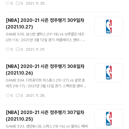
작성시간
0
0
2021. 11. 30.
후 체공시간 이용해 득점하며 48-46 역전. 에드워즈..
말라카이 플린은 안전 프로토콜로 결장하고 스탠리 존슨과
디안드레 벰브리 선발 출전. 격리됐던 닉 널스 감독과 코치
들은 복귀. - 애틀랜타는 클린트 카펠라가 풋백 득점하면서
[NBA] 2020-21 시즌 정주행기 309일차
파울 획득, 추가 자유투 실패했으나 또 공격 리바운드 따내
(2021.10.27)
며 토니 스넬 3점으로 한 포제션 5점 획득. 토론토 슛 난조
글 내용
보이는 사이 트레이 영이 연달아 림어택도 하고 딥쓰리 넣
GAME 535. 보스턴 셀틱스 (19-18) vs 브루클린 네츠
으면서 애틀랜타가 더블스코어로 앞서갔다. 토론토는 자유
(25-13) : 2021년 3월 12일 경기. 바클레이스 센터 - 보
투로 득점 후 노먼 파웰이 3점에 레이업 넣으며 4점차까지
스턴은 마커스 스마트 컴백. 브루클린은 디트로이트에서
작성시간
0
0
2021. 11. 29.
추격. 다닐로 갈리나리와 솔로몬 힐 등이 벤치에서 나와서..
풀린 블레이크 그리핀과 계약했으나 왼쪽 무릎부상으로 아
직 출전은 못해. - 보스턴은 인사이드를 효과적으로 공략하
고 브루클린 턴오버가 많은 틈을 타 17-8 리드. 랜드리 샤
[NBA] 2020-21 시즌 정주행기 308일차
멧이 들어와 백투백 3점 넣으며 19-16. 하지만 제일런 브
(2021.10.26)
라운의 3점 플레이, 페이튼 프리차드의 3점 등으로 보스턴
글 내용
이 10점차 이상 앞서갔다. 29-23 1쿼터 종료. - 브루클린
GAME 534. 디트로이트 피스톤스 (10-27) vs 샬럿 호
의 슛이 살아나면서 추격. 카이리 어빙의 점퍼로 38-38
네츠 (18-17) : 2021년 3월 12일 경기. 스펙트럼 센터 -
동점 만들고 제임스 하든의 자유투로 역전. 어빙 3점 플레
디트로이트는 딜런 라이트, 샬럿은 디본테 그래햄이 컴백.
작성시간
0
0
2021. 11. 28.
이에 3점 꽂으며 45-51. 보스턴은 제이슨 테이텀..
라멜로 볼은 지난 60년간 전반기까지 득점, 리바운드, 어
시스트, 스틸 모두 루키 랭킹 1위를 달린 유일한 케이스. -
양팀 슛 제법 잘 들어가는 가운데 활발하게 공격 주고받아.
[NBA] 2020-21 시즌 정주행기 307일차
코디 젤러 적극적으로 덩크하며 6득점. 디트로이트가 심각
(2021.10.25)
한 슛 난조에 빠진 사이 샬럿 연달아 득점하며 앞서갔다. 디
글 내용
트로이트에서 그나마 공격이 되는 선수는 제라미 그랜트
GAME 533. 샌안토니오 스퍼스 (18-16) vs 댈러스 매버