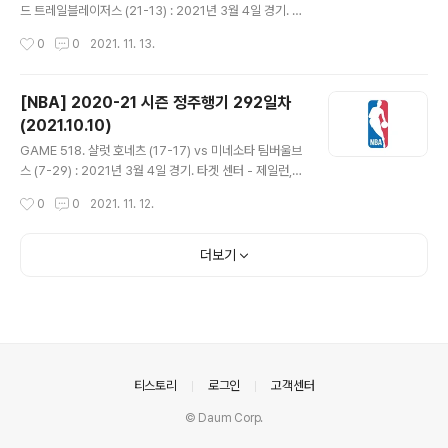
이커스는 마키프 모리스의 3점으로 18-11. 킹스 타임아웃
드 트레일블레이저스 (21-13) : 2021년 3월 4일 경기. 모
후에도 레이커스의 기세가 멈추지 않으며 트랜지션 상황에
다 센터 - 켈리 우브레 주니어는 전날 연습 중 덩크하다 손
작성시간
0
0
2021. 11. 13.
서 KCP의 3점과 카일 쿠즈마의 롱 2로 23-11. 슈뢰더는..
목을 다쳐 결장하고 켄트 베이즈모어가 선발 출전. - 스테
판 커리가 백투백 3점 넣는 등 10-0 리드하며 출발. 개리
트렌트가 점퍼, 데미언 릴라드가 3점 넣으며 포틀랜드가
[NBA] 2020-21 시즌 정주행기 292일차
조금씩 페이스를 끌어올렸다. 워리어스가 턴오버를 쏟아내
(2021.10.10)
는 사이 포틀랜드의 추격 가속화. 에네스 칸터의 3점 플레
글 내용
이로 23-23. 워리어스 다시 앞서가지만 카멜로 앤서니도
GAME 518. 샬럿 호네츠 (17-17) vs 미네소타 팀버울브
벤치에서 나와 활약하며 29-28 1쿼터 종료. - 코치와의
스 (7-29) : 2021년 3월 4일 경기. 타겟 센터 - 제일런,
인터뷰에서 마이크 브린이 스티브 커 감독에게 질문. 1쿼터
제이든 맥대니얼스 형제의 대결. 코디 젤러는 엉덩이 부상
작성시간
0
0
2021. 11. 12.
흐름에 대해 물을 때는 잘 대답하더니 커리의 활약상에 대..
으로 결장하지만 고든 헤이워드 복귀. 미네소타는 제이크
레이먼이 선발 출전. - 헤이워드가 점퍼 3개 넣고 미네소타
는 주로 인사이드에서 득점하며 앞서갔다. 리키 루비오가
더보기
돌파에 이은 레이업에 3점, 선 밟고 롱 2 넣으며 10-18 미
네소타 리드. 샬럿은 미네소타의 턴오버나 샷 미스를 틈 타
조금씩 쫓아가며 23-23 동점을 만들었다. 접전이 이어지
다 마지막에 말릭 몽크 3점이 백보드 맞고 들어가면서 샬
럿이 역전하며 36-33 1쿼터 종료. - 40+득점한 바로 다
음 경기에서 5득점 미만 기록한 선수들. 리치 게린..
의안내
티스토리
로그인
고객센터
© Daum Corp.