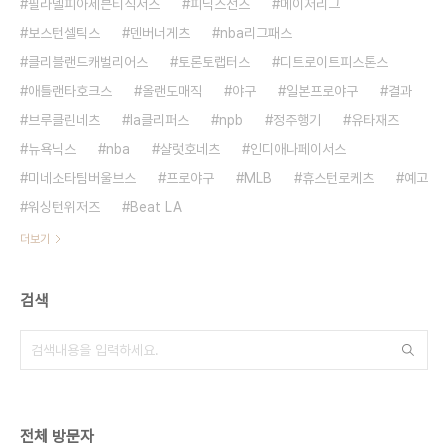
필라델피아세븐티식서스
피닉스선즈
메이저리그
보스턴셀틱스
덴버너게츠
nba리그패스
클리블랜드캐벌리어스
토론토랩터스
디트로이트피스톤스
애틀랜타호크스
올랜도매직
야구
일본프로야구
결과
브루클린네츠
la클리퍼스
npb
정주행기
유타재즈
뉴욕닉스
nba
샬럿호네츠
인디애나페이서스
미네소타팀버울브스
프로야구
MLB
휴스턴로케츠
예고
워싱턴위저즈
Beat LA
더보기
검색
전체 방문자