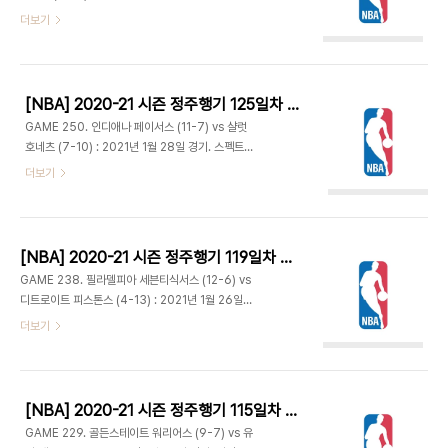
3/3 기록하며 29-43 1쿼터 종료. 22점은 조커의
센터 - 2차전 경기. 캐리스 르버트는 신장 수술을 성
더보기
개인 한 쿼터 최다 득점 신기록. - 덴버의 연속 3점
공적으로 마쳤다. - 맬컴 브록던은 경기 시작 1분 만
성공 행진은 8에서 끝났지만 공세는 계속 이어졌다.
에 백투백 3점. 마일스 터너도 3점을 넣으며 인디애
조커가 쉬는 동안 마이클 포터 주니어가 공..
나가 9-4 리드. 인디애나의 슛이 주춤해진 사이 테
리 로지어가 3점 2개 넣으며 샬럿이 앞서갔다. 브록
[NBA] 2020-21 시즌 정주행기 125일차 (2021.04.26)
던의 패스를 도만타스 사보니스가 레이업으로 마무
GAME 250. 인디애나 페이서스 (11-7) vs 샬럿
리하는 플레이가 연달아 나오며 17-17 동점. 덕 맥
호네츠 (7-10) : 2021년 1월 28일 경기. 스펙트럼
더멋이 벤치에서 나와 레이업, 3점으로 24-19. 라
센터 - 샬럿은 109.3 실점으로 리그 8위, 턴오버 유
더보기
멜로 볼의 연속 레이업에 덩크로 샬럿이 역전하며
도 16.1개로 5위, 상대 턴오버로 인한 득점 19.6점
28-32 1쿼터 종료. - 샬럿은 좋은 슛감을 이어가며
으로 4위, 스틸 8.9개로 6위, 후반 실점 51.5점으
1쿼터 막판부터 8개의 필드골을 내리 성공시켰다. 맥
로 3위, 후반 상대 필드골 성공율 42.5% 리그 1위
더멋은 3점도 넣..
에 올라있는 등 현재 팀 순위와는 별개로 수비적인 면
[NBA] 2020-21 시즌 정주행기 119일차 (2021.04.20)
에서 좋은 성적을 거두고 있다. 무릎을 다쳤던 도만타
GAME 238. 필라델피아 세븐티식서스 (12-6) vs
스 사보니스 복귀하고 덕 맥더멋 대신 제레미 램이 선
디트로이트 피스톤스 (4-13) : 2021년 1월 26일
발 출전. 코디 젤러는 개막전 부상으로부터 컴백한 이
경기. 리틀 시저스 아레나 - 2차전. 웨인 엘링턴은 4
더보기
후 처음으로 스타팅 라인업에 이름을 올렸다. - 디본
경기 기준 디트로이트의 역대 최다인 21개의 3점을
테 그래햄이 시작부터 백투백 3점. 첫번째는 백보드
성공시켰다. 조엘 엠비드는 등 통증으로 빠지고 드와
맞고, 두번째는 거의 공격시간 끝나기 직전에 그것도
이트 하워드가 선발 출전. 필라델피아는 엠비드가 출
..
전시 12승 2패, 결장시 3전 전패를 기록 중이다. -
[NBA] 2020-21 시즌 정주행기 115일차 (2021.04.16)
엘링턴이 초반부터 3점 2개, 딜런 라이트도 하나 넣
GAME 229. 골든스테이트 워리어스 (9-7) vs 유
으며 2-11 리드. 필리는 벤 시몬스가 일찌감치 2파울