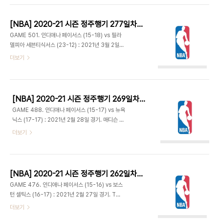
애나가 곧바로 동점을 만들며 치열한 대결 펼쳐져...
한때 리드했다. 하지만 대리어스 갈랜드의 3점과 재
럿 앨런이 골밑에서 적극적인 모습을 보이며 15-22.
[NBA] 2020-21 시즌 정주행기 277일차 (2021.09.25)
T. J. 맥코넬이 투입되면서 분위기 반전. 스틸 4개에
GAME 501. 인디애나 페이서스 (15-18) vs 필라
4득점, 맬컴 브록던의 3점, 에드먼드 섬너 2개의 덩
델피아 세븐티식서스 (23-12) : 2021년 3월 2일
크로 순식간에 26-24 역전. 28-28 1쿼터 종료. 맥
경기. 웰스 파고 센터 - 무릎통증으로 지난 경기 결장
더보기
코넬은 5스틸로 론 아테스트, 빅터 올라디포와 페이
했던 맬컴 브록던 복귀. - 마일스 터너가 인사이드 파
서스의 한 쿼터 최다 스틸을 기록한 선수가 됐다. -
고들어 6득점하고 덕 맥더멋 전천후 활약으로 16-9
양팀 골밑에서 각축전. 처음에는 인디애나가 앞서다
초반 리드. 필라델피아는 벤 시몬스가 공수 양면에서
가 클리블랜드..
활약, 연속 7득점하며 동점 만들고 모든 선수들이 공
[NBA] 2020-21 시즌 정주행기 269일차 (2021.09.17)
격 참여하며 역전. 인디애나는 타임아웃 후 맥더멋이
GAME 488. 인디애나 페이서스 (15-17) vs 뉴욕
2개의 드라이브 인 레이업 넣는 등 림어택을 통해
닉스 (17-17) : 2021년 2월 28일 경기. 매디슨 스
25-23으로 다시 앞서갔다. 벤치 대결로 가면서 시
퀘어 가든 - 맬컴 브록던은 오른쪽 무릎통증 때문에
더보기
소게임 이어지다 T. J. 맥코넬이 3점 플레이 만들자
이번 시즌 처음으로 결장하고 T. J. 맥코넬이 선발
셰이크 밀튼은 4점 플레이로 응수하며 32-33 1쿼
출전. 뉴욕도 엘프리드 페이튼 대신 데릭 로즈가 스타
터 종료. - 양팀 턴오버 파티를 벌이는데 필리는 그나
팅으로 나왔다. - 저스틴 할러데이의 백투백 3점에
마 밀튼이 5득..
힘입어 8-0으로 출발. 뉴욕은 거의 3분 만에 첫 득
[NBA] 2020-21 시즌 정주행기 262일차 (2021.09.10)
점한 이후 R. J. 배렛도 3점 넣고 수비가 살아나며
GAME 476. 인디애나 페이서스 (15-16) vs 보스
빠른 역습으로 15-11 추격. 3점차까지 좁혀졌지만
턴 셀틱스 (16-17) : 2021년 2월 27일 경기. TD
벤치 대결로 접어들면서 인디애나는 애런 할러데이
가든 - 당초 올스타에 뽑히지 못했던 도만타스 사보
더보기
와 제레미 램이 3점 넣어주고 인사이드에서도 고르
니스는 햄스트링 부상 중인 케빈 듀란트의 대체 선수
게 득점이 나오며 한때 13점차까지 리드. 그나마 막