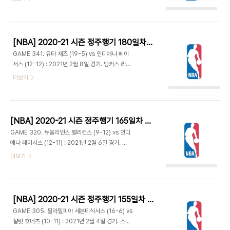
이상 팀에게는 7승 1패인데 5할 아래인 밑 상대로는
와 페이튼 프리차드의 3점으로 21-29. 라우리가 자
7승 11패. 강강약약? - 초반 브루클린은 턴오버가 많
유투를 뜯어내는 등 막판 활약으로 토론토 추격하며
고 인디애나는 슛이 잘 들어가지 않아. 디안드레 조던
29-3..
이 인사이드에서 잘 버텨주면서 인디애나도 턴오버
[NBA] 2020-21 시즌 정주행기 180일차 (2021.06.20)
늘고 샷클락 두 번이나 걸리면서 8-16. 공격이 안 풀
GAME 341. 유타 재즈 (19-5) vs 인디애나 페이
리던 인디애나는 저스틴 할러데이와 도만타스 사보
서스 (12-12) : 2021년 2월 8일 경기. 뱅커스 라이
니스의 3점으로 14-18. 하지만 브루클린이 다시 점
프 필드하우스 - 마이크 콘리 주니어 빠지고 조 잉글
더보기
수차 벌리며 18-27 1쿼터 종료. - 4시즌여 동안 네
스 선발 출전. - 인디애나는 3점을 앞세워 6-12 리
츠에서 225경기 출전했던 캐리스 르버트가 트레이
드. 하지만 몸이 풀린 유타는 도노반 미첼의 8득점에
드 후 첫 바클레이스 센터 방문. 그를 위해 헌정 영상
조던 클락슨이 벤치에서 나와 백투백 3점으로 17-
을 준비한 ..
14 역전. 양팀 슛 미스 많아지고 트래블링을 주고받
[NBA] 2020-21 시즌 정주행기 165일차 (2021.06.05)
으며 25-20 1쿼터 종료 - T. J. 맥코넬은 지난 뉴
GAME 320. 뉴올리언스 펠리컨스 (9-12) vs 인디
올리언스 전에서 어시스트로 41점과 3점 11개를 이
애나 페이서스 (12-11) : 2021년 2월 6일 경기. 뱅
끌어냈다. 벤치에서 출전한 선수 중 지난 25년간 가
커스 라이프 필드하우스 - 자이언 윌리엄슨은 초반부
더보기
장 많아. 또한 이번 시즌 경기당 어시스트 6.7개를
터 저돌적인 움직임으로 골밑에서 6득점. 인디애나
기록 중인데 벤치 멤버로서는 리그 최다. - 트리비아:
는 제레미 램이 3점 2개 포함 8득점하며 8-10 리
NBA에서 맥코넬 이전에 마지막으로 벤치 멤버로서
드. 이후 엎치락뒤치락 하다가 뉴올리언스는 브랜든
두 경..
잉그램, 에릭 블렛소의 활약이 더해지고 다시 자이언
[NBA] 2020-21 시즌 정주행기 155일차 (2021.05.26)
의 골밑 폭격으로 25-19로 앞서갔다. 하지만 자이
GAME 305. 필라델피아 세븐티식서스 (16-6) vs
언이 벤치로 물러나며 펠리컨스의 기세가 꺾이고 인
샬럿 호네츠 (10-11) : 2021년 2월 4일 경기. 스펙
디애나는 T. J. 맥코넬이 들어와 빠른 움직임으로 상