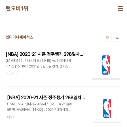
본문 바로가기
턴오버1위
인디애나페이서스
[NBA] 2020-21 시즌 정주행기 298일차 (2021.10.16)
GAME 526. 덴버 너게츠 (21-15) vs 인디애나 페
이서스 (16-19) : 2021년 3월 5일 경기. 뱅커스 라
이프 필드하우스 - 덴버는 윌 바튼, 마이클 포터 주니
더보기
어, 다시 바튼 순으로 3점 넣으며 11-2로 출발. 마일
스 터너는 자유투 2개를 다 놓치더니 3점을 뱅크샷
으로 성공. 덴버의 슛이 잠잠해지며 리드가 얼마 가지
못하고 13-14 역전. 그리고 터너 이번에는 3점 깨끗
[NBA] 2020-21 시즌 정주행기 288일차 (2021.10.06)
하게 적중. 몬테 모리스가 컷인 득점하기 전까지 인디
GAME 514. 인디애나 페이서스 (16-18) vs 클리
애나는 17점을 내리 득점. 덴버는 막판에 인사이드를
블랜드 캐벌리어스 (14-22) : 2021년 3월 4일 경
공략하며 28-29 1쿼터 종료. - 2쿼터 첫 공격에서
기. 로켓 모기지 필드하우스 - 딘 웨이드의 백투백 3
더보기
P. J. 도지어의 3점으로 역전. 도지어는 풀업 점퍼까
점으로 클리블랜드가 리드하며 출발. 인디애나는 인
지 성공하며 1분 사이 5득점. 덴버가 득점하면 인디
사이드 득점으로 높은 공격 성공율을 유지하며 추격,