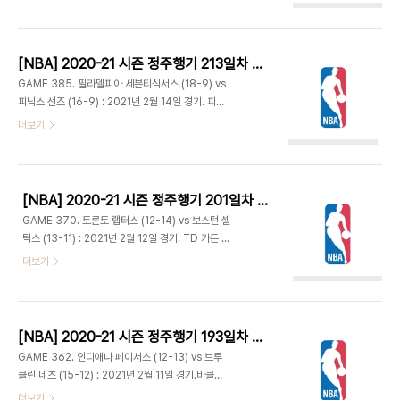
선발 출전. 클리퍼스는 카와이 레너드가 결장하고 루
리키 루비오가 3점 2개를 넣으며 추격. 미네소타는
윌리엄스가 이번 시즌 처음으로 스타팅으로 나선다.
연달아 상대 턴오버 이끌어내며 말릭 비즐리의 덩크,
- 처음에는 클리블랜드가 앞서갔지만 클리퍼스가 수
칼 앤서니 타운..
비 강화하며 상대의 인사이드 공격을 막아내고 루윌
[NBA] 2020-21 시즌 정주행기 213일차 (2021.07.23)
이 본격적으로 득점에 나서며 클리퍼스 연속 10득점
GAME 385. 필라델피아 세븐티식서스 (18-9) vs
하는 등 11-16 리드. 캐브스는 콜린 섹스턴과 대리어
피닉스 선즈 (16-9) : 2021년 2월 14일 경기. 피닉
스 갈랜드에게 공격의 상당 부분을 의존하는 모습. 클
스 선즈 아레나 - 피닉스는 크리스 폴이 점퍼 2개 넣
더보기
리블랜드가 일찌감치 팀파울에 걸려 클리퍼스는 자
고 필라델피아는 벤 시몬스가 적극적으로 득점하는
유투로 손쉽게 점수를 적립하고 레지 잭슨과 마커스
등 양팀 활발한 공격 주고받으며 13-12. 피닉스 턴
모리스가 득점해주며 24-32 1쿼터 종료. - 모리스
오버 늘어나는 사이 필리는 조엘 엠비드와 시몬스가
와 잭슨이 3점을 넣은 클리퍼스와..
득점하며 22-14로 달아났다. 피닉스는 부상으로 결
[NBA] 2020-21 시즌 정주행기 201일차 (2021.07.11)
장했던 캐머런 페인과 다리오 샤리치 컴백. 28-23
GAME 370. 토론토 랩터스 (12-14) vs 보스턴 셀
1쿼터 종료. - 피닉스는 샤리치의 연속 득점하고, 캐
틱스 (13-11) : 2021년 2월 12일 경기. TD 가든 -
머런 존슨과 이트완 무어도 가세하며 벤치 멤버들의
지난 플레이오프 2라운드에서 맞붙었던 두 팀. 제일
더보기
활약으로 36-36 동점. 필리는 주전들이 다시 투입
런 브라운과 파스칼 시아캄의 매치업. 당시 브라운은
되면서 경기를 대등하게 이끌고 갔다. 데빈 부커의 연
20.7 득점이었고 시아캄은 14.9점에 그쳤다. 다니
속 득점으로 피닉스가 근소하게 앞서다가 엠비드가
엘 타이스가 센터로 가고 셰미 오잘레이가 선발로 나
두 번의 팁인 끝에 53..
온 것이 특이한 점. - 오잘레이가 연속 5득점하며
[NBA] 2020-21 시즌 정주행기 193일차 (2021.07.03)
0-7 리드로 출발. 카일 라우리가 토론토의 첫 득점
GAME 362. 인디애나 페이서스 (12-13) vs 브루
을 올리지만 오잘레이 3점 추가하며 2-12. 토론토는
클린 네츠 (15-12) : 2021년 2월 11일 경기.바클레
라우리와 시아캄의 득점 앞세워 14-20 추격. 노먼
이스 센터 - 두 팀 모두 3연패 중. 브루클린은 5할
더보기
파웰의 3점 플레이로 21-24. 제이슨 테이텀의 점퍼