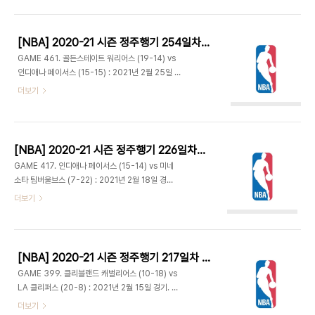
로 참가하게 됐다. 보스턴은 110.3 실점으로 래리 버
판에 프랭크 닐리키나와 알렉 벅스의 득점으로 차이
드의 입단 전년도인 1978-79 시즌 이후 최다. - 마
줄이며 32-23 1..
일스 터너가 3점 2개, 덕 맥더멋이 하나 넣고 터너 3
[NBA] 2020-21 시즌 정주행기 254일차 (2021.09.02)
점 플레이까지 더해지며 12-2. 5분 동안 필드골 하
GAME 461. 골든스테이트 워리어스 (19-14) vs
나 없이 빈공에 시달리던 보스턴은 켐바 워커가 3점
인디애나 페이서스 (15-15) : 2021년 2월 25일 경
2개와 자유투로 10득점하며 20-16으로 추격. 14
기. 뱅커스라이프 필드하우스 - 인디애나는 상대팀들
더보기
점차까지 났다가 3분 남기고 25-25 동점. 제이슨
이 안전 프로토콜로 인해 인원이 부족해서 2경기가
테이텀이 페이더웨이로 뒤늦게 첫 득점 올리고 제프
연기됐다. 텍사스주 출신인 마일스 터너는 정전과 한
티그 플로터로 31-32 역전시키고 1쿼터 종료. - 양
파로 고생하는 텍사스 지역민들을 위해 모금활동에
팀..
나서 76,000달러를 모아 기부하기로 했다. - 앤드
[NBA] 2020-21 시즌 정주행기 226일차 (2021.08.05)
류 위긴스는 초반부터 적극 공격에 나서 3점 플레이
GAME 417. 인디애나 페이서스 (15-14) vs 미네
에 헤지테이션 무브에 이은 덩크로 5득점. 인디애나
소타 팀버울브스 (7-22) : 2021년 2월 18일 경기.
도 맬컴 브록던이 림어택하며 4득점. 스테판 커리를
타겟 센터 - 덕 맥더멋 선발 출전. 미네소타는 제이든
더보기
포함해 양팀 3점이 거의 안 들어가다 4분 남기고 커
맥대니얼스가 데뷔 후 처음으로 스타팅 라인업에 이
리 첫 3점 성공. 커리는 골밑에서 연속 득점하며 워
름을 올렸다. 말릭 비즐리는 벤치에서 나온다. 커리어
리어스 리드. 하지만 막판 T. J. 맥코넬의 원맨쇼. 인
첫 30경기 이내에 25득점 5리바운드 5어시스트에
사이드 득점에 어시스트, 그..
3점 5개를 기록한 선수는 1996 앨런 아이버슨,
[NBA] 2020-21 시즌 정주행기 217일차 (2021.07.27)
1999 스티브 프랜시스, 2003 레지 머레이,
GAME 399. 클리블랜드 캐벌리어스 (10-18) vs
2009 브랜든 제닝스, 2019 앤퍼니 사이먼스, 그리
LA 클리퍼스 (20-8) : 2021년 2월 15일 경기. 스
고 앤서니 에드워즈. - 도만타스 사보니스와 맬컴 브
테이플스 센터 - 안드레 드러먼드 대신 재럿 앨런이
더보기
록던의 활약 속에 14-9 인디애나 리드. 미네소타는