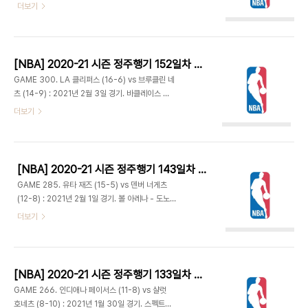
트럼 센터 - 라멜로 볼 평균 6.1 어시스트, 1.4 스틸
더보기
대 수비를 교란시키고 득점까지 해주며 27-30 1쿼
모두 루키 가운데 1위. 리바운드는 5.9개로 2위,
터 종료. - 트리비아: 커리어 첫 43경기에서 23+득
12.2점으로 득점 3위. P. J. 워싱턴과 테리 로지어가
점에 필드골 성공율 55% 이상을 기록한 선수 두 명
부상으로 결장하며 마일스 브리지스가 시즌 처음으
은? 정답: 샤킬 오닐과 ..
로 선발 라인업에 이름을 올렸다. 조엘 엠비드는 동부
[NBA] 2020-21 시즌 정주행기 152일차 (2021.05.23)
컨퍼런스 1월의 선수에 선정됐다. 개인 두번째 수상
GAME 300. LA 클리퍼스 (16-6) vs 브루클린 네
으로 필라델피아 역사에서 찰스 바클리, 모제스 말론
츠 (14-9) : 2021년 2월 3일 경기. 바클레이스 센
과 함께 공동 3위에 올랐다. 1위는 앨런 아이버슨 4
터 - 브루클린은 득점과 필드골 성공율에서 리그 1위
더보기
회, 2위가 줄리어스 어빙의 3회. - 샬럿은 디본테 그
(클리퍼스는 4위), 클리퍼스는 3점 성공율 1위(브루
래햄과 라멜로의 좋은 패스를 각각 브리지스와 고든
클린 2위)를 달리는 등 리그 탑급의 공격력을 가진
헤이워드가 덩크로 연결하며 0-4로 출발. 필리는 조
두 팀이 만났다. 클리퍼스는 패트릭 베벌리가 결장하
조가 ..
고 레지 잭슨이 선발로 출전. 브루클린도 디안드레 조
[NBA] 2020-21 시즌 정주행기 143일차 (2021.05.14)
던이 벤치에서 나오고 제프 그린이 스타팅으로 나왔
GAME 285. 유타 재즈 (15-5) vs 덴버 너게츠
다. - 브루클린 수비의 포커스가 카와이 레너드나 폴
(12-8) : 2021년 2월 1일 경기. 볼 아레나 - 도노반
조지에게 맞춰진 틈을 타 니콜라스 바툼의 3점 2개
미첼은 뇌진탕 프로토콜이 끝나고 복귀. - 경기 시작
더보기
들어가며 8-2. 브루클린은 슛도 잘 들어가지 않고
후 3분간 유타는 3점을 3개, 덴버는 2개 넣는 등 초
패스도 계속 끊기며 14-4. 클리퍼스는 10점차 리드
반부터 슛이 잘 들어간다. 폴 밀샙과 윌 바튼도 하나
시 15승 1패로 아주 강한 모습. 카와이는 필드골 4개
씩 추가해 덴버가 9-14 리드. 단체로 슛이 계속 들어
를 모두 넣으며 ..
가며 13-23으로 달아났다. 유타도 조 잉글스와 보
[NBA] 2020-21 시즌 정주행기 133일차 (2021.05.04)
얀 보그다노비치의 3점으로 19-26 추격. 덴버는 3
GAME 266. 인디애나 페이서스 (11-8) vs 샬럿
점 8/8, 니콜라 요키치 22득점에 필드골 9/11 3점
호네츠 (8-10) : 2021년 1월 30일 경기. 스펙트럼