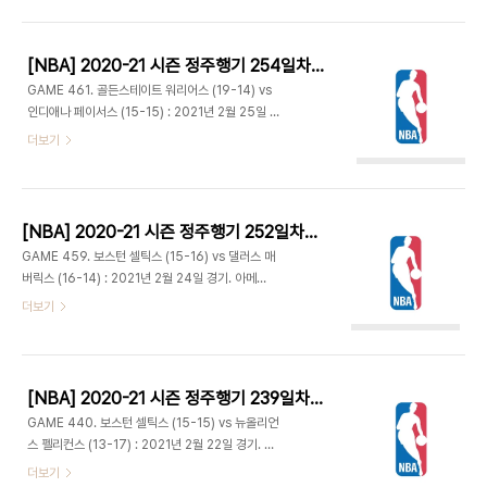
로 참가하게 됐다. 보스턴은 110.3 실점으로 래리 버
를 세 번이나 블락당해서 의기소침해있자 터란 루 감
드의 입단 전년도인 1978-79 시즌 이후 최다. - 마
독이 다음날 필름..
일스 터너가 3점 2개, 덕 맥더멋이 하나 넣고 터너 3
[NBA] 2020-21 시즌 정주행기 254일차 (2021.09.02)
점 플레이까지 더해지며 12-2. 5분 동안 필드골 하
GAME 461. 골든스테이트 워리어스 (19-14) vs
나 없이 빈공에 시달리던 보스턴은 켐바 워커가 3점
인디애나 페이서스 (15-15) : 2021년 2월 25일 경
2개와 자유투로 10득점하며 20-16으로 추격. 14
기. 뱅커스라이프 필드하우스 - 인디애나는 상대팀들
더보기
점차까지 났다가 3분 남기고 25-25 동점. 제이슨
이 안전 프로토콜로 인해 인원이 부족해서 2경기가
테이텀이 페이더웨이로 뒤늦게 첫 득점 올리고 제프
연기됐다. 텍사스주 출신인 마일스 터너는 정전과 한
티그 플로터로 31-32 역전시키고 1쿼터 종료. - 양
파로 고생하는 텍사스 지역민들을 위해 모금활동에
팀..
나서 76,000달러를 모아 기부하기로 했다. - 앤드
[NBA] 2020-21 시즌 정주행기 252일차 (2021.08.31)
류 위긴스는 초반부터 적극 공격에 나서 3점 플레이
GAME 459. 보스턴 셀틱스 (15-16) vs 댈러스 매
에 헤지테이션 무브에 이은 덩크로 5득점. 인디애나
버릭스 (16-14) : 2021년 2월 24일 경기. 아메리
도 맬컴 브록던이 림어택하며 4득점. 스테판 커리를
칸 에어라인스 센터 - 댈러스는 크리스탑스 포르징기
더보기
포함해 양팀 3점이 거의 안 들어가다 4분 남기고 커
스와 막시 클리바 결장하고 드와이트 파웰, 제임스 존
리 첫 3점 성공. 커리는 골밑에서 연속 득점하며 워
슨 선발 출전. - 2년 연속 올스타에 선정된 제이슨 테
리어스 리드. 하지만 막판 T. J. 맥코넬의 원맨쇼. 인
이텀 드리블 풀업에 3점, 골밑슛 등 여러 지점에서
사이드 득점에 어시스트, 그..
득점. 처음으로 올스타전에 나가는 제일런 브라운도
[NBA] 2020-21 시즌 정주행기 239일차 (2021.08.18)
첫 득점을 테이텀처럼 풀업 점퍼 성공. 존슨이 팀의
GAME 440. 보스턴 셀틱스 (15-15) vs 뉴올리언
첫 5점을 모두 넣는 등 적극적인 슛 시도로 7득점.
스 펠리컨스 (13-17) : 2021년 2월 22일 경기. 스
루카 돈치치도 서서히 시동을 걸며 공격 비중을 늘렸
무디킹 센터 - ESPN 중계인데 무슨 일인지 처음 3
더보기
다. 가비지타임 위주로 나오던 보반 마리야노비치는