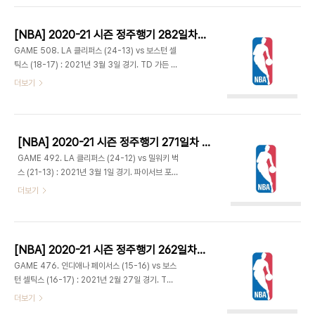
어빙 3점 플레이에 3점 꽂으며 45-51. 보스턴은
토미 하인슨(690)에 이어 팀 4번째로 600경기 지
제이슨 테이텀..
휘. - 주전들이 대거 빠진 토론토야 수비가 약해지는
[NBA] 2020-21 시즌 정주행기 282일차 (2021.09.30)
것이 당연한데, 보스턴마저 점수를 쉽게 내주며 양팀
GAME 508. LA 클리퍼스 (24-13) vs 보스턴 셀
초반부터 득점 대결을 펼쳤다. 처음에는 보스턴이 기
틱스 (18-17) : 2021년 3월 3일 경기. TD 가든 -
세를 올리다 노먼 파웰의 3점으로 21-20 역전. 벤
카와이 레너드는 경기 전 연습 때는 나왔지만 등 통증
더보기
치에서 나온 크리스 부셰도 3점 2개 넣으며 30-
이 있어 일단 스타팅 라인업에서는 빠지고 오늘 출전
25. 34-31 1쿼터 종료. - 부셰가 2개 넣는 등 1쿼
여부는 상태를 좀 더 지켜보고 결정하기로. 그를 대신
터와 마찬가지로 토론토의 3점이 이어졌다. 보스턴
해 레지 잭슨이 선발로 나왔다. - 양팀 초반부터 활발
..
하게 공격을 주고받다가 제일런 브라운과 켐바 워커
[NBA] 2020-21 시즌 정주행기 271일차 (2021.09.19)
의 점퍼가 연거푸 들어가며 보스턴이 치고나갔다. 클
GAME 492. LA 클리퍼스 (24-12) vs 밀워키 벅
리퍼스는 타임아웃 후 서지 이바카와 폴 조지의 3점
스 (21-13) : 2021년 3월 1일 경기. 파이서브 포럼
으로 19-20. 조지의 3점 플레이로 역전하지만 워커
- 밀워키는 코로나로 결장했던 즈루 할러데이가 드디
더보기
가 곧바로 3점 성공. 다시 조지의 연속 점퍼로 클리
어 돌아왔다. 하지만 일단 실전에 다시 적응하면서 경
퍼스가 리드했다가 보스턴이 뒤집으며 32-35 1쿼
기 감각을 끌어올리기 위해 위해 벤치에서 나오고 D.
터 종료. - 카와이는 결국 오늘 출전하지 않기로 결정
J. 어거스틴이 선발 출전. - 양팀 무난하게 공격을 주
했다. 로버트 윌리..
고받으며 어느 한 팀이 치고나가지 못했다. 할러데이
[NBA] 2020-21 시즌 정주행기 262일차 (2021.09.10)
는 2월 7일 클리블랜드 전 이후 10경기 만에 첫 출
GAME 476. 인디애나 페이서스 (15-16) vs 보스
전. 루 윌리엄스와 마커스 모리스의 컨디션도 좋아보
턴 셀틱스 (16-17) : 2021년 2월 27일 경기. TD
였는데, 할러데이와 바비 포티스가 활약한 밀워키가
가든 - 당초 올스타에 뽑히지 못했던 도만타스 사보
더보기
벤치 대결에서 근소한 우위를 보이면서 23-27 1쿼
니스는 햄스트링 부상 중인 케빈 듀란트의 대체 선수
터 종료. - 이비차 주바치가 최근 멤피스 전에서 덩크