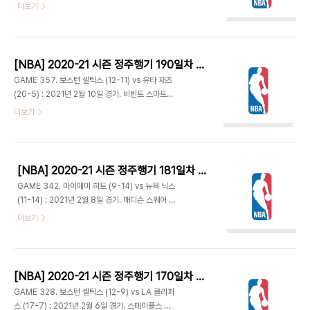
지난 플레이오프 2라운드에서 맞붙었던 두 팀. 제일
더보기
속공 때 이바카는 다니엘 개포드와 충돌한 뒤 한동안
런 브라운과 파스칼 시아캄의 매치업. 당시 브라운은
일어나지 못하다가 역시 라커룸으로. 카와이 무사히
20.7 득점이었고 시아캄은 14.9점에 그쳤다. 다니
돌아오고 오히려 클리퍼스는 득점이 멈추고 라빈의
엘 타이스가 센터로 가고 셰미 오잘레이가 선발로 나
연속 골밑 득점으..
온 것이 특이한 점. - 오잘레이가 연속 5득점하며
[NBA] 2020-21 시즌 정주행기 190일차 (2021.06.30)
0-7 리드로 출발. 카일 라우리가 토론토의 첫 득점
GAME 357. 보스턴 셀틱스 (12-11) vs 유타 재즈
을 올리지만 오잘레이 3점 추가하며 2-12. 토론토는
(20-5) : 2021년 2월 10일 경기. 비빈트 스마트홈
라우리와 시아캄의 득점 앞세워 14-20 추격. 노먼
아레나 - 왼쪽 무릎통증으로 2경기 쉬었다가 컴백한
더보기
파웰의 3점 플레이로 21-24. 제이슨 테이텀의 점퍼
제일런 브라운이 3점 3개를 넣으며 9-4 보스턴 리
와 페이튼 프리차드의 3점으로 21-29. 라우리가 자
드로 출발. 켐바 워커, 조 잉글스, 도노반 미첼도 3점
유투를 뜯어내는 등 막판 활약으로 토론토 추격하며
넣는 등 양팀 선수들 초반부터 슛감이 좋다. 잉글스 2
29-3..
개째 3점으로 유타가 앞서자 다니엘 타이스가 3점으
[NBA] 2020-21 시즌 정주행기 181일차 (2021.06.21)
로 반격하며 보스턴이 역전. 벤치에서 나온 세미 오젤
GAME 342. 마이애미 히트 (9-14) vs 뉴욕 닉스
레이에 페이튼 프리차드까지 3점 성공시키며 27-
(11-14) : 2021년 2월 8일 경기. 매디슨 스퀘어 가
19로 벌어졌다. 27-24 1쿼터 종료. - 그 좋던 슛감
든 - 마이애미는 4개의 3점 시도 모두 실패하며 2-
더보기
이 다 식어버리고 보스턴 13개의 슛 중 12개 실패.
10 뉴욕 리드. 그러다가 켄드릭 넌, 던컨 로빈슨, 켈
특히 인사이드에서 어이없이 짦은 슛을 던지는 등 루
리 올리닉의 3점이 들어가며 14-15. 연이은 골밑 득
디 고베어의 높이를 의식하다 놓치는 슛이 많았다. 그
점으로 동점을 만들고 넌의 3점으로 21-18 역전.
럼에도..
25-23 1쿼터 종료. - 트리비아: 탐 티보두 감독 지
[NBA] 2020-21 시즌 정주행기 170일차 (2021.06.10)
도 하에 가장 많은 경기를 뛴 선수는? 정답: 타지 깁
GAME 328. 보스턴 셀틱스 (12-9) vs LA 클리퍼
슨 477경기. 325경기로 공동 2위인 지미 버틀러,
스 (17-7) : 2021년 2월 6일 경기. 스테이플스 센