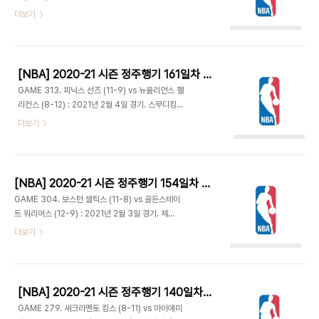
조아킴 노아와 거의 2시즌 가까이 차이난다. - 마이
터 - 보스턴은 제일런 브라운이 결장하고 그랜트 윌
더보기
애미는 2쿼터 시작부터 풀코트 프레스를 거는 등 강
리엄스가, 클리퍼스는 폴 조지가 발 부상으로 빠지고
한 수비를 내세워 앞서갔다. 뉴욕은 처음에 고전하다
룩 케너드가 선발 출전. - 케너드 점퍼에 양쪽 코너에
가 서서히 쫓아갔다. 레지 불록의 오늘 다섯번째 3
서 3점 넣으며 3분도 지나기 전에 8득점. 4-11. 제
점..
이슨 테이텀의 점퍼가 계속 들어가며 19-22로 따라
[NBA] 2020-21 시즌 정주행기 161일차 (2021.06.01)
붙었지만, 클리퍼스는 주전 벤치 가리지 않고 고루 득
GAME 313. 피닉스 선즈 (11-9) vs 뉴올리언스 펠
점하며 19-31로 달아났다. 21-33 1쿼터 종료. - 보
리컨스 (8-12) : 2021년 2월 4일 경기. 스무디킹
스턴은 로버트 윌리엄스의 덩크 외에는 슛이 다 빗나
센터 - 지난 40년간 커리어 첫 42경기 득점 순위. 1
더보기
간 반면 클리퍼스는 마커스 모리스와 테런스 맨의 벤
위는 1,119점의 마이클 조던, 2위는 989점의 샤킬
치 득점이 나오며 23-38로 벌어졌다. 그러다 카슨
오닐, 3위는 969점의 데이빗 로빈슨, 4위가 바로
에드워즈의 백투백 3점으로 29-38. 여러 스탯에서
963점의 자이언 윌리엄슨이다. - 뉴올리언스는 자
커리어..
이언, 브랜든 잉그램, 론조 볼이 모두 득점하며 3-12
[NBA] 2020-21 시즌 정주행기 154일차 (2021.05.25)
리드. 피닉스는 초반 슛이 좋지 않았지만 팁인으로 6
GAME 304. 보스턴 셀틱스 (11-8) vs 골든스테이
득점하며 버티고 선수들의 몸이 풀리면서 캐머론 존
트 워리어스 (12-9) : 2021년 2월 3일 경기. 체이
슨과 이트완 무어의 3점으로 18-18 동점. 접전이 이
스 센터 - 제임스 와이즈먼은 손목부상으로 7~10일
더보기
어지다가 자이언이 휴식 후 돌아와 피지컬과 점프력
결장 예상. 보스턴도 마커스 스마트가 나오지 못해. -
을 이용해 4득점하며 25-28 1쿼터 종료. 자이언은
스테판 커리가 3점 2개, 켈리 우브레 주니어는 골밑
1쿼터에 무려 15득점. - 피닉스는 계속 동점 및 역
에서 4득점. 보스턴도 제일런 브라운이 4득점하고
전..
켐바 워커와 트리스탄 탐슨이 공격 성공시키며 9-
[NBA] 2020-21 시즌 정주행기 140일차 (2021.05.11)
10. 우브레와 커리가 3점 추가하며 11-16. 커리와
GAME 279. 새크라멘토 킹스 (8-11) vs 마이애미
우브레 둘이서 팀의 모든 득점을 합작했다. 보스턴이