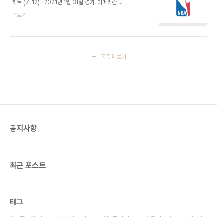
히트 (7-12) : 2021년 1월 31일 경기. 아메리칸 에
연속 7득점하며 동점 만들지만 바로 앤드류 위긴스
어라인스 아레나 - 지미 버틀러가 10경기 만에 복귀
더보기
가 3점 적중. 마이클 멀더와 후안 토스카노 앤더슨이
하고 안드레 이궈달라도 정상 출전. - 버디 힐드가 3
들어와 연달아 골밑에서 득점하며 24-35 1쿼터 종
점 3개, 디애런 팍스가 하나 넣는 등 새크라멘토 14-
료. - 제이슨 테이텀이 계속해서 득점하고 제프 티그
5 리드. 마이애미는 3점이 저조한 가운데 2점씩 올
가 보조하며 보스턴..
리며 원 포제션 차이로 추격. 던컨 로빈슨이 백투백
목록 더보기
3점. 버틀러는 아직 적응이 덜 됐는지 슛이 짧다. 킹
스는 루키 타이리스 할리버튼과 카일 가이의 3점으
로 다시 도망갔다. 막판에는 마빈 배글리가 덩크에 3
점 등으로 활약하며 35-24 1쿼터 종료. - 마이애미
는 좋은 수비로 실점을 최소화하고 빠른 역습으로 연
속 7득점하며 37-33. 버틀러가 연속 득점하며 페
이스를 끌어올..
공지사항
최근 포스트
태그