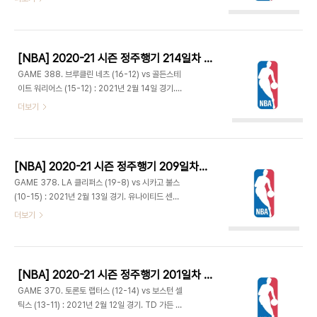
자마이칼 그린이 선발 출전. - 니콜라 요키치의 8득
나 놓쳤다. 줄리어스 랜들은 3점 3개 포함 13득점하
점 앞세워 11-5 덴버 리드로 출발. 끌려가던 보스턴
며 지난 경기의 좋은 슛감을 이어가며 뉴욕의 리드를
은 요키치의 수비 판단 미스 때 트리스탄 탐슨이 편안
이끌었다. 32..
하게 들어가 덩크하고 켐바 워커 3점으로 13-12. 애
[NBA] 2020-21 시즌 정주행기 214일차 (2021.07.24)
런 니스미스 자유투로 역전한 후 제일런 브라운 3점
GAME 388. 브루클린 네츠 (16-12) vs 골든스테
에 점퍼로 18-23. 덴버는 자말 머레이가 내리 6득
이트 워리어스 (15-12) : 2021년 2월 14일 경기.
점하며 26-25로 뒤집었다. 제이슨 테이텀의 패스받
체이스 센터 - 케빈 듀란트의 샌프란시스코 원정. 듀
더보기
아 니스미스가 3점 성공시키고 다시 테이텀이 스틸
란트가 골든스테이트에 있던 시절 안전모를 쓰고 공
후 자유투 넣으며 26-30 1쿼터 종료. - 페이튼 프
사현장에 방문했던 것이 엊그제 같은데 완공되고 벌
리차드가 코너 3점 넣고 랍패스 띄워 로버트 윌리엄
써 두번째 원정이다. 다만 작년에는 시즌아웃이었기
스 앨리웁..
때문에 체이스 센터에서 뛰는 것은 이번이 처음이다.
[NBA] 2020-21 시즌 정주행기 209일차 (2021.07.19)
브루클린의 오펜시브 레이팅은 118.7로 리그 4위지
GAME 378. LA 클리퍼스 (19-8) vs 시카고 불스
만 디펜시브 레이팅은 118.1로 밑에서 4위다. 그나마
(10-15) : 2021년 2월 13일 경기. 유나이티드 센터
수비가 되는 재럿 앨런과 토리안 프린스를 내주고 제
- 폴 조지는 원정에서 빠지고 레지 잭슨 선발 출전.
더보기
임스 하든을 데려오며 공격에 몰빵했기에 당연한 결
잭 라빈은 2018-19 시즌부터 클리퍼스를 상대로
과. 스테판 커리는 3점 131개를 43.5%의 확률로
34.0 득점을 기록해 리그 그 어느 선수들보다 높다.
넣고 있다. 2위인 버디 힐드가 99개로 벌써 30개가
- 코비 화이트 백투백 3점으로 0-6. 카와이 레너드
넘게 차이난다. - 양..
는 레이업 넣고 어딘가 불편한지 라커룸으로 들어가
[NBA] 2020-21 시즌 정주행기 201일차 (2021.07.11)
고 테런스 맨과 교체. 클리퍼스는 시카고의 연이은 턴
GAME 370. 토론토 랩터스 (12-14) vs 보스턴 셀
오버를 틈 타 추격하며 동점 만들고 서지 이바카의 3
틱스 (13-11) : 2021년 2월 12일 경기. TD 가든 -
점으로 9-6 역전. 시카고의 턴오버 행진 계속되고