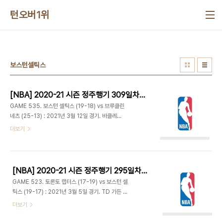
본문 바로가기
턴오버1위
보스턴셀틱스
[NBA] 2020-21 시즌 정주행기 309일차 (2021.10.27)
GAME 535. 보스턴 셀틱스 (19-18) vs 브루클린
네츠 (25-13) : 2021년 3월 12일 경기. 바클레이
스 센터 - 보스턴은 마커스 스마트 컴백. 브루클린은
더보기
디트로이트에서 풀린 블레이크 그리핀과 계약했으나
왼쪽 무릎부상으로 아직 출전은 못해. - 보스턴은 인
사이드를 효과적으로 공략하고 브루클린 턴오버가
많은 틈을 타 17-8 리드. 랜드리 샤멧이 들어와 백투
[NBA] 2020-21 시즌 정주행기 295일차 (2021.10.13)
백 3점 넣으며 19-16. 하지만 제일런 브라운의 3점
GAME 523. 토론토 랩터스 (17-19) vs 보스턴 셀
플레이, 페이튼 프리차드의 3점 등으로 보스턴이 10
틱스 (19-17) : 2021년 3월 5일 경기. TD 가든 -
점차 이상 앞서갔다. 29-23 1쿼터 종료. - 브루클린
5명이 안전 프로토콜로 빠진 토론토는 디안드레 벰
더보기
의 슛이 살아나면서 추격. 카이리 어빙의 점퍼로
브리, 스탠리 존슨이 선발 출전. 보스턴의 브래드 스
38-38 동점 만들고 제임스 하든의 자유투로 역전.
티븐스 감독은 레드 아워백(1192), 닥 리버스(721),