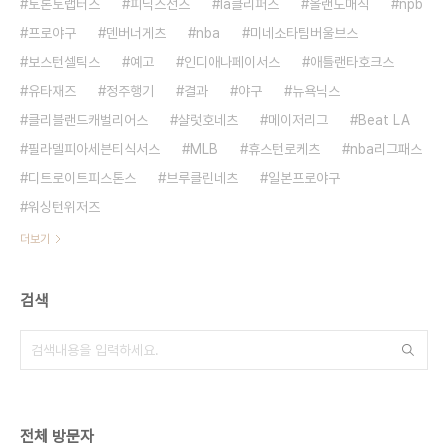
토론토랩터스
피닉스선즈
la클리퍼스
올랜도매직
npb
프로야구
덴버너게츠
nba
미네소타팀버울브스
보스턴셀틱스
예고
인디애나페이서스
애틀랜타호크스
유타재즈
정주행기
결과
야구
뉴욕닉스
클리블랜드캐벌리어스
샬럿호네츠
메이저리그
Beat LA
필라델피아세븐티식서스
MLB
휴스턴로케츠
nba리그패스
디트로이트피스톤스
브루클린네츠
일본프로야구
워싱턴위저즈
더보기
검색
전체 방문자