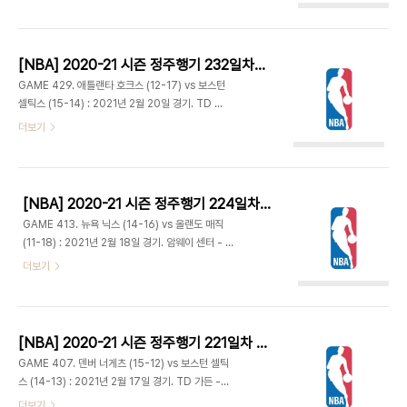
분이 날아가고 1쿼터 9분 남은 상황에서 시작. 스코
포르징기스의 결장으로 인해 파웰의 백업으로 출전.
어는 2-11로 뉴올리언스가 리드. 분량은 3기가나 돼
흐름이 계속 바뀌는 가운데 브라운이 연속 5득점하
서 2차 연장이라도 가나 했는데 경기 전 분석 및 라인
며 27-23. 팀 하더웨이..
업 소개는 물론 3분이 날아갔는데 앞으로 어떤 경기
[NBA] 2020-21 시즌 정주행기 232일차 (2021.08.11)
가 펼쳐질지 두렵다. - 제일런 브라운 3점 2개에 자
GAME 429. 애틀랜타 호크스 (12-17) vs 보스턴
유투 3개로 9득점. 뉴올리언스도 론조 볼 3점에 자
셀틱스 (15-14) : 2021년 2월 20일 경기. TD 가
이언 윌리엄슨 3점 플레이 나오며 리드 이어가지만
든 - 2차전. 보스턴은 켐바 워커와 다니엘 타이스 컴
더보기
브라운의 활약과 켐바 워커의 레이업으로 19-19 동
백. 마커스 스마트 부상 이후 셀틱스는 4승 6패. 디
점. 로버트 윌리엄스은 앨리웁 덩크에 브랜든 잉그램
플렉션 6위에서 22위로, 루즈볼 획득은 11위에서
의 슛을 블락하고 공격 리바운드도 하며 1분 사이에
27위로 급격히 추락했다. - 양팀 초반부터 시소게임
임팩트 있는 활약...
이어가다 제일런 브라운 3점에 앨리웁 레이업으로
[NBA] 2020-21 시즌 정주행기 224일차 (2021.08.03)
11-18. 클린트 카펠라와 트리스탄 탐슨은 명성에 걸
GAME 413. 뉴욕 닉스 (14-16) vs 올랜도 매직
맞는 수비능력을 선보였다. 로버트 윌리엄스는 켐바
(11-18) : 2021년 2월 18일 경기. 암웨이 센터 - 등
워커와 브라운의 랍패스를 득점으로 연결. 보스턴은
통증으로 5경기 결장했던 에반 포니에 컴백. 포인트
더보기
애런 니스미스 나와서 3점 성공시킨 반면 애틀랜타
가드가 부족한 올랜도는 뉴욕, 필라델피아, 워싱턴,
는 초반 트레이 영이 넣은 이후 3점이 전무하다 스카
골든스테이트에서 총 78경기를 뛰었던 체이슨 랜들
일라 메이즈가 성공시켰다. - 다니엘 타이스의 가세
과 투웨이 계약. 2015년 언드래프티인 랜들은 스탠
로 인사이드 수비가 두터..
퍼드 대학의 역대 최다 득점기록 보유자이기도 하다.
[NBA] 2020-21 시즌 정주행기 221일차 (2021.07.31)
- 포니에가 3점 포함 5득점하며 4-5. 양팀 빠른 템
GAME 407. 덴버 너게츠 (15-12) vs 보스턴 셀틱
포의 공격 이어가고 슛도 시원하게 들어가며 1쿼터
스 (14-13) : 2021년 2월 17일 경기. TD 가든 -
절반이 지나기도 전에 17-17. 그러다 샷 미스 많아
폴 밀샙은 지난 경기 중 당한 무릎부상으로 결장하고
더보기
지고 특히 마이클 카터 윌리엄스는 레이업을 두 번이