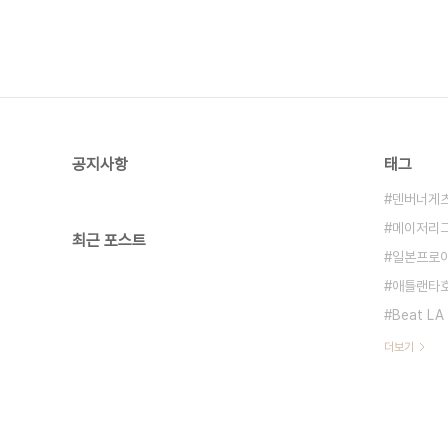
공지사항
태그
덴버너게
메이저리
최근 포스트
일본프로
애틀랜타
Beat LA
더보기