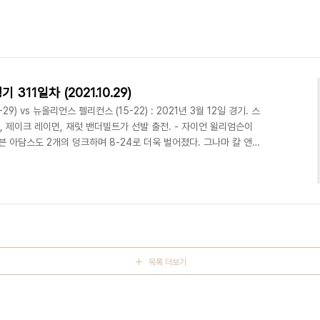
 311일차 (2021.10.29)
9) vs 뉴올리언스 펠리컨스 (15-22) : 2021년 3월 12일 경기. 스
, 제이크 레이먼, 재럿 밴더빌트가 선발 출전. - 자이언 윌리엄슨이
븐 아담스도 2개의 덩크하며 8-24로 더욱 벌어졌다. 그나마 칼 앤서
맥대니얼스가 점퍼에 3점 넣으며 21-28 추격. 27-34 1쿼터 종
 블락하는 등 자신의 역할 잘 해내. 미네소타는 맥대니얼스가 좋은 슛
 인 레이업 넣으며 동점 만들어. 여기에 앤서니 에드워즈가 돌파 후
. 에드워즈..
목록 더보기