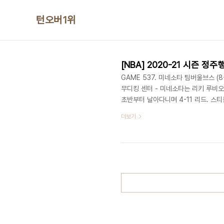
본문 바로가기
턴오버1위
[NBA] 2020-21 시즌 정주행기
GAME 537. 미네소타 팀버울브스 (8-2
무디킹 센터 - 미네소타는 리키 루비오
초반부터 날아다니며 4-11 리드. 스티
니 타운스와 루비오가 득점해주고 제이든 
더보기
료. - 잭슨 헤이즈가 팔로우업 덩크에
감 이어가고 나즈 리드 3점에 드라이브
체공시간 이용해 득점하며 48-46 역전