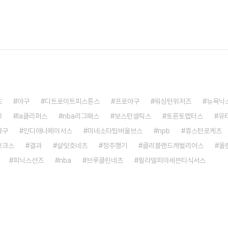
츠
야구
디트로이트피스톤스
프로야구
워싱턴위저즈
뉴욕닉
그
la클리퍼스
nba리그패스
보스턴셀틱스
토론토랩터스
유
야구
인디애나페이서스
미네소타팀버울브스
npb
휴스턴로케츠
호크스
결과
샬럿호네츠
정주행기
클리블랜드캐벌리어스
올
피닉스선즈
nba
브루클린네츠
필라델피아세븐티식서스