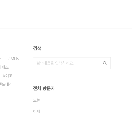
검색
스
MLB
타재즈
예고
랜도매직
전체 방문자
오늘
어제